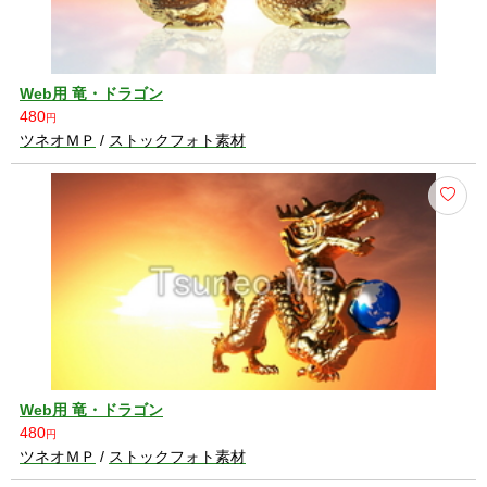
Web用 竜・ドラゴン
480
円
ツネオＭＰ
/
ストックフォト素材
Web用 竜・ドラゴン
480
円
ツネオＭＰ
/
ストックフォト素材