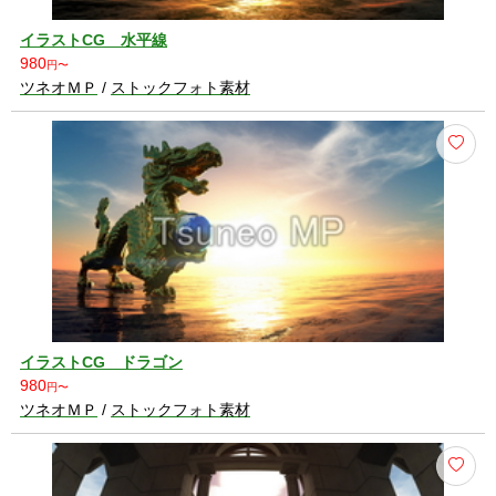
イラストCG 水平線
980
円〜
ツネオＭＰ
/
ストックフォト素材
イラストCG ドラゴン
980
円〜
ツネオＭＰ
/
ストックフォト素材