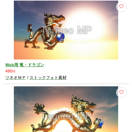
Web用 竜・ドラゴン
480
円
ツネオＭＰ
/
ストックフォト素材