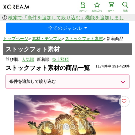
ログイン
お気に入り
カート
検索
検索で「条件を追加して絞り込む」機能を追加しました！
全てのジャンル
トップページ
>
素材・テンプレ
>
ストックフォト素材
>
新着商品
ストックフォト素材
並び順:
人気順
新着順
売上額順
1174件中 391-420件
ストックフォト素材の商品一覧
条件を追加して絞り込む