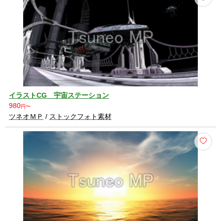
イラストCG 宇宙ステーション
980
円〜
ツネオＭＰ
/
ストックフォト素材