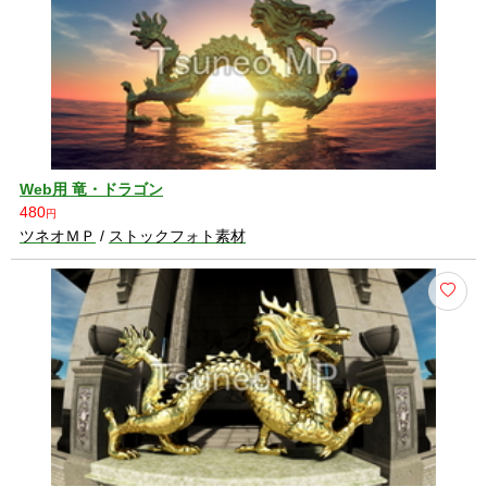
Web用 竜・ドラゴン
480
円
ツネオＭＰ
/
ストックフォト素材