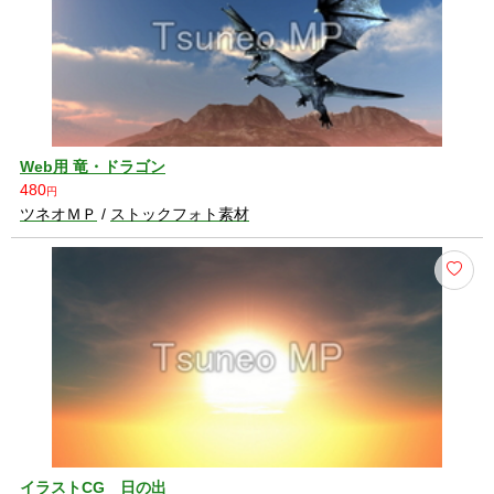
Web用 竜・ドラゴン
480
円
ツネオＭＰ
/
ストックフォト素材
イラストCG 日の出