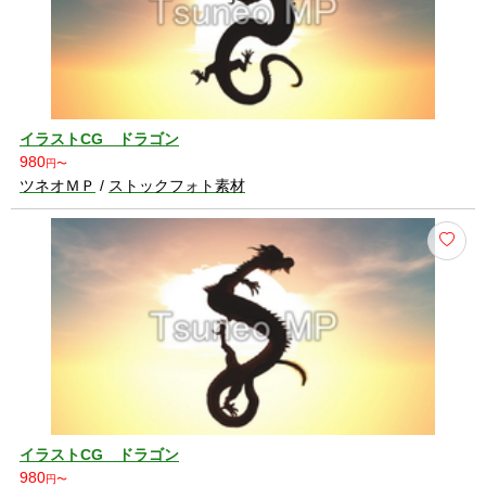
イラストCG ドラゴン
980
円〜
ツネオＭＰ
/
ストックフォト素材
イラストCG ドラゴン
980
円〜