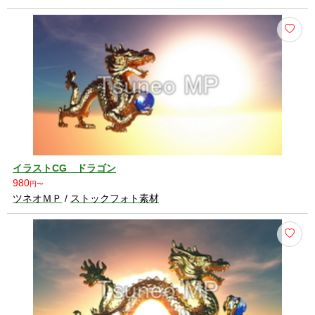
イラストCG ドラゴン
980
円〜
ツネオＭＰ
/
ストックフォト素材