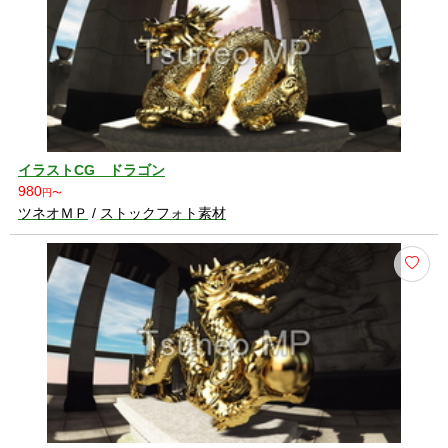
イラストCG ドラゴン
980
円〜
ツネオＭＰ
/
ストックフォト素材