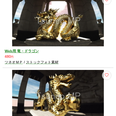
Web用 竜・ドラゴン
480
円
ツネオＭＰ
/
ストックフォト素材