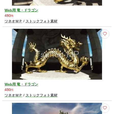
Web用 竜・ドラゴン
480
円
ツネオＭＰ
/
ストックフォト素材
Web用 竜・ドラゴン
480
円
ツネオＭＰ
/
ストックフォト素材