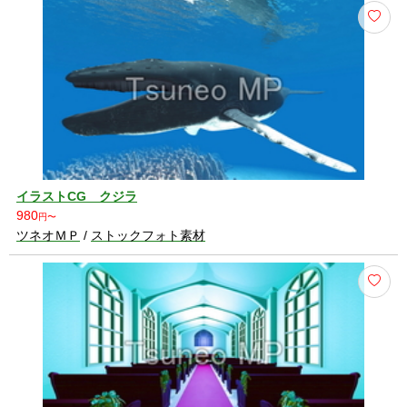
イラストCG クジラ
980
円〜
ツネオＭＰ
/
ストックフォト素材