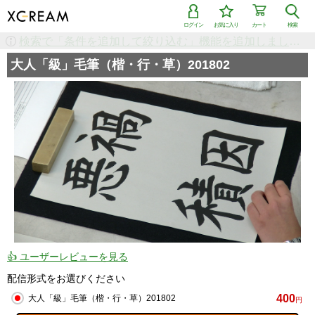
ログイン
お気に入り
カート
検索
検索で「条件を追加して絞り込む」機能を追加しました！
大人「級」毛筆（楷・行・草）201802
👍 ユーザーレビューを見る
配信形式をお選びください
400
大人「級」毛筆（楷・行・草）201802
円