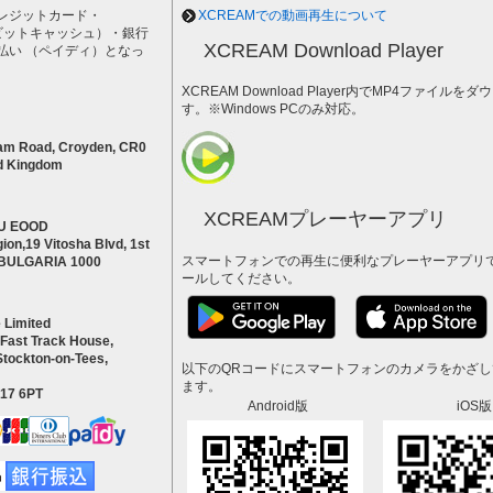
レジットカード・
XCREAMでの動画再生について
h（ビットキャッシュ）・銀行
XCREAM Download Player
払い （ペイディ）となっ
。
XCREAM Download Player内でMP4ファイ
す。※Windows PCのみ対応。
am Road, Croyden, CR0
d Kingdom
XCREAMプレーヤーアプリ
U EOOD
ion,19 Vitosha Blvd, 1st
スマートフォンでの再生に便利なプレーヤーアプリ
a BULGARIA 1000
ールしてください。
 Limited
 Fast Track House,
Stockton-on-Tees,
以下のQRコードにスマートフォンのカメラをかざ
ます。
S17 6PT
Android版
iOS版