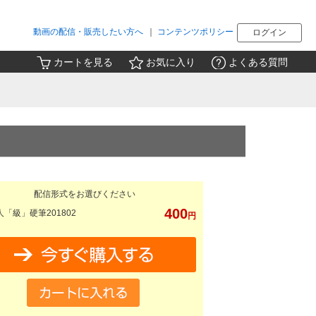
動画の配信・販売したい方へ
｜
コンテンツポリシー
ログイン
カートを見る
お気に入り
よくある質問
配信形式をお選びください
400
「級」硬筆201802
円