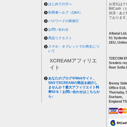
はじめての方へ
お支払はク
BitCas
利用者ヘルプ（Q&A）
決済・あと
ております
パスワードの再発行
お問い合わせ
Albatal Ltd.
商品リクエスト
51 Sydenh
2EU, Unite
スマホ・タブレットでの再生につ
いて
T2ECOM E
XCREAMアフィリエ
Sredets reg
イト
floor Sofi
あなたのブログやWebサイト、
SNSでXCREAMの商品を紹介し
Benny Side
ませんか？最大アフィリエイト料
Office 018,
率50％！お問い合わせはこちらか
Thornaby, 
ら♪
Durham,
England T