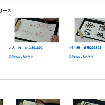
シリーズ
大人「段」かな201802
小6毛筆・硬筆201802
墨庵のweb書道教室
墨庵のweb書道教室