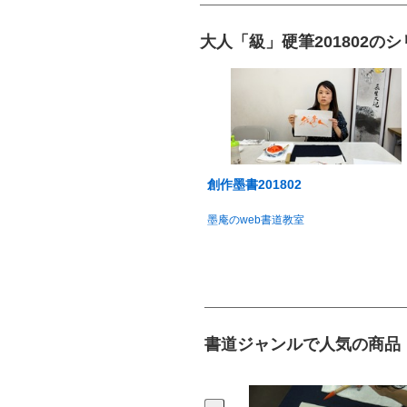
大人「級」硬筆201802の
創作墨書201802
墨庵のweb書道教室
書道ジャンルで人気の商品