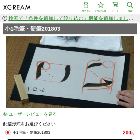
ログイン
お気に入り
カート
検索
検索で「条件を追加して絞り込む」機能を追加しました！
小1毛筆・硬筆201803
👍 ユーザーレビューを見る
配信形式をお選びください
200
小1毛筆・硬筆201803
円