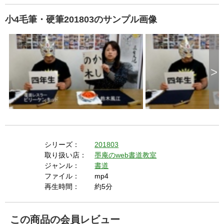
小4毛筆・硬筆201803のサンプル画像
>
シリーズ：
201803
取り扱い店：
墨庵のweb書道教室
ジャンル：
書道
ファイル：
mp4
再生時間：
約5分
この商品の会員レビュー