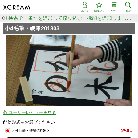
ログイン
お気に入り
カート
検索
検索で「条件を追加して絞り込む」機能を追加しました！
小4毛筆・硬筆201803
👍 ユーザーレビューを見る
配信形式をお選びください
250
小4毛筆・硬筆201803
円