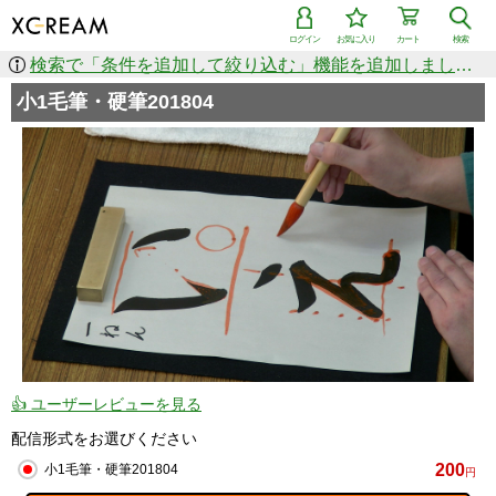
ログイン
お気に入り
カート
検索
検索で「条件を追加して絞り込む」機能を追加しました！
小1毛筆・硬筆201804
👍 ユーザーレビューを見る
配信形式をお選びください
200
小1毛筆・硬筆201804
円