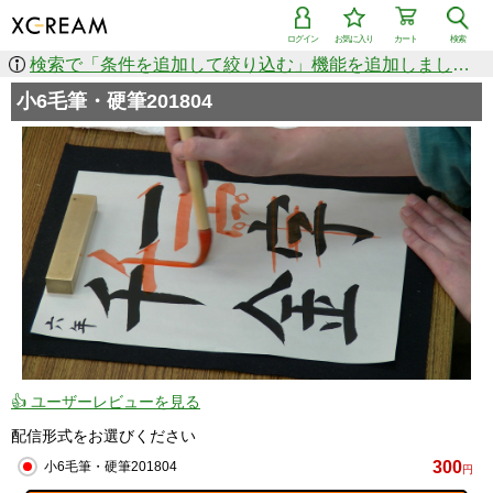
ログイン
お気に入り
カート
検索
検索で「条件を追加して絞り込む」機能を追加しました！
小6毛筆・硬筆201804
👍 ユーザーレビューを見る
配信形式をお選びください
300
小6毛筆・硬筆201804
円