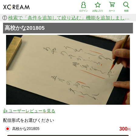
ログイン
お気に入り
カート
検索
検索で「条件を追加して絞り込む」機能を追加しました！
高校かな201805
👍 ユーザーレビューを見る
配信形式をお選びください
300
高校かな201805
円