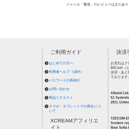
ジャンル「書道」のレビューはまだあり
ご利用ガイド
決済
はじめての方へ
お支払はク
BitCas
利用者ヘルプ（Q&A）
決済・あと
ております
パスワードの再発行
お問い合わせ
Albatal Ltd.
商品リクエスト
51 Sydenh
2EU, Unite
スマホ・タブレットでの再生につ
いて
T2ECOM E
XCREAMアフィリエ
Sredets reg
イト
floor Sofi