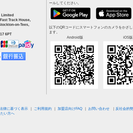
ールしてください。
 Limited
 Fast Track House,
Stockton-on-Tees,
以下のQRコードにスマートフォンのカメラをかざ
ます。
S17 6PT
Android版
iOS版
法律に基づく表示
｜
ご利用規約
｜
加盟店向けFAQ
｜
お問い合わせ
｜
反社会的
したい方へ