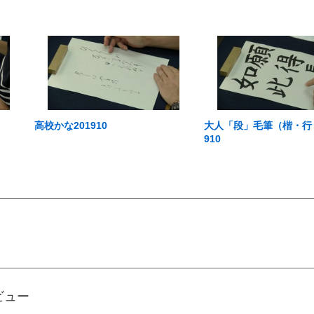
高校かな201910
大人「段」毛筆（楷・行・
910
ビュー