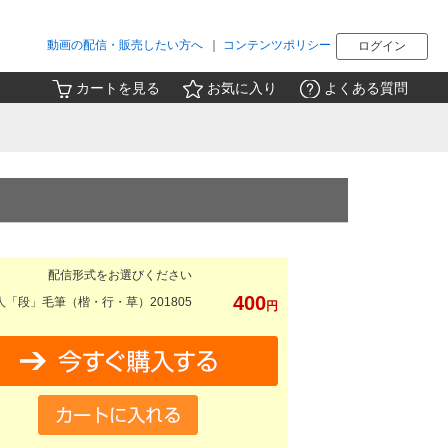
動画の配信・販売したい方へ
｜
コンテンツポリシー
ログイン
カートを見る
お気に入り
よくある質問
配信形式をお選びください
400
人「段」毛筆（楷・行・草）201805
円