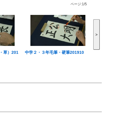
ページ:
1/5
>
草）201
中学２・３年毛筆・硬筆201910