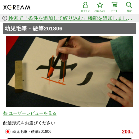
ログイン
お気に入り
カート
検索
検索で「条件を追加して絞り込む」機能を追加しました！
幼児毛筆・硬筆201806
👍 ユーザーレビューを見る
配信形式をお選びください
200
幼児毛筆・硬筆201806
円