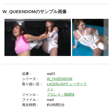
V
紫藤の元へ。全てを失ったマーメイドのリベンジのリングに現れた
のは紫藤ではなく、香夏子だった。紫藤を引きずりだす為戦うマー
メイド。しかしまさかの大苦戦。ついには紫藤戦用の新技を繰り出
すが大熱戦の為、汗ですべり外されてしまい、香夏子の関節技で落
i
とされ、敗れてしまう。全試合終了後のリング上。再度対面する2
人。友達でいて欲しいと懇願するマーメイドだが・・拒絶する香夏
子。そこになんと紫藤が現れる。
d
マーメイド優衣ＶＳ紫藤沙希＆中条香夏子！絶望のハンディキャッ
プマッチがはじまる！！
出演 庄司ゆり奈 星川ういか 星野七
e
W_QUEENDOMのサンプル画像
o
>