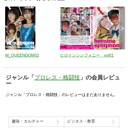
>
W_QUEENDOM
日本史上最強の格闘技は何か？
格闘技の選手が
02
たらなかなか力
理由について
このショップで人気の商品
>
W_QUEENDOM02
ヒロインシンフォニー vol01