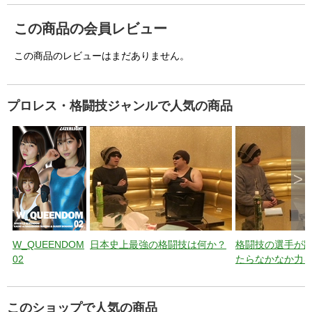
品番：
wq01
シリーズ：
W_QUEENDOM
取り扱い店：
LAZERLIGHT レーザーラ
イト
ジャンル：
プロレス・格闘技
ファイル：
mp4
再生時間：
約1時間2分
この商品の会員レビュー
この商品のレビューはまだありません。
プロレス・格闘技ジャンルで人気の商品