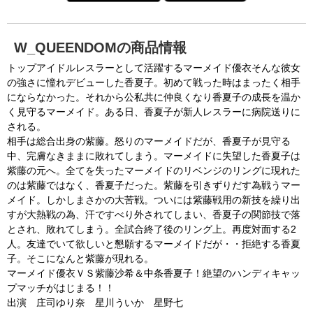
P
L
P
o
r
M
a
o
0:00
/
0:00
u
P
d
g
t
l
l
e
r
e
a
d
e
y
:
s
0
s
%
:
0
W_QUEENDOMの商品情報
%
a
トップアイドルレスラーとして活躍するマーメイド優衣そんな彼女
の強さに憧れデビューした香夏子。初めて戦った時はまったく相手
にならなかった。それから公私共に仲良くなり香夏子の成長を温か
y
く見守るマーメイド。ある日、香夏子が新人レスラーに病院送りに
される。
相手は総合出身の紫藤。怒りのマーメイドだが、香夏子が見守る
中、完膚なきままに敗れてしまう。マーメイドに失望した香夏子は