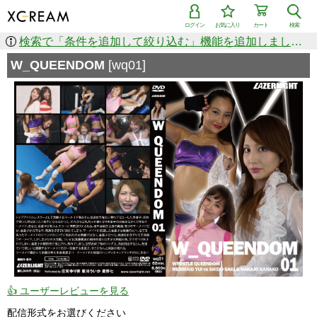
ログイン
お気に入り
カート
検索
検索で「条件を追加して絞り込む」機能を追加しました！
W_QUEENDOM
[wq01]
👍 ユーザーレビューを見る
配信形式をお選びください