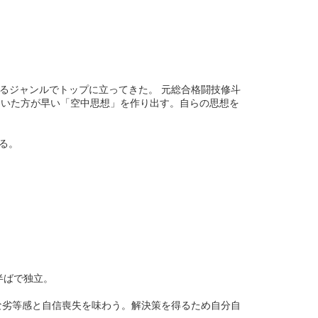
らゆるジャンルでトップに立ってきた。 元総合格闘技修斗
ついた方が早い「空中思想」を作り出す。自らの思想を
いる。
半ばで独立。
な劣等感と自信喪失を味わう。解決策を得るため自分自