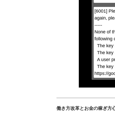
modal
can
be
[6001] Ple
closed
by
again, ple
pressing
the
-----

Escape
key
None of t
or
activating
following 
the
close
  The key system is not supported.

button.
  The key system does not support the features requested (e.g. persistent state).

  A user prompt was shown and the user denied access.

  The key system is not available from unsecure contexts. (ie. requires HTTPS) See 
https://g
働き方改革とお金の稼ぎ方心