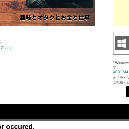
也
Change
* Wind
す。
XCREAM D
オフライ
ご視聴く
or occured.