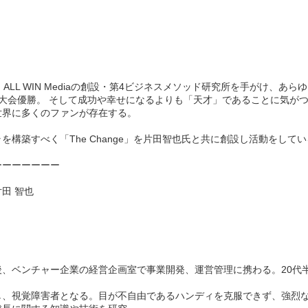
ALL WIN Mediaの創設・第4ビジネスメソッド研究所を手がけ、あ
大会優勝。 そして成功や幸せになるよりも「天才」であることに気が
世界に多くのファンが存在する。
構築すべく「The Change」を片田智也氏と共に創設し活動をして
ーーーーーーー
片田 智也
、ベンチャー企業の経営企画室で事業開発、運営管理に携わる。20代
し、視覚障害者となる。目が不自由であるハンディを克服できず、強烈