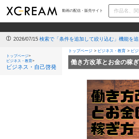
動画の配信・販売サイト
2026/07/15
検索で「条件を追加して絞り込む」機能を追
トップページ
>
ビジネス・教育
>
ビジ
トップページ
>
ビジネス・教育
>
働き方改革とお金の稼ぎ方
ビジネス・自己啓発