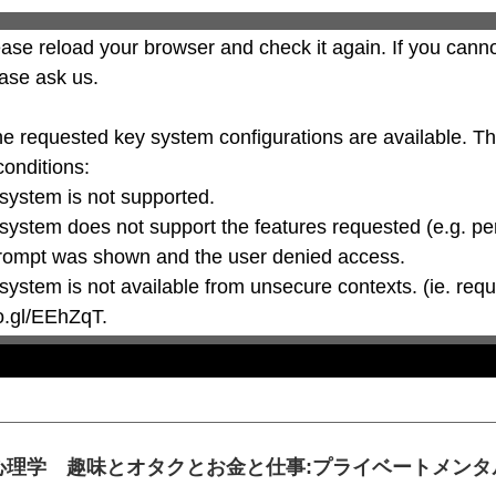
ase reload your browser and check it again. If you canno
ase ask us.

he requested key system configurations are available. T
conditions:

oo.gl/EEhZqT.
理学 趣味とオタクとお金と仕事:プライベートメンタルジム