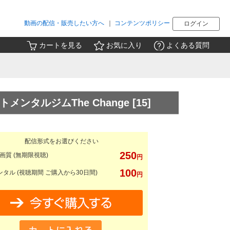
動画の配信・販売したい方へ
｜
コンテンツポリシー
ログイン
カートを見る
お気に入り
よくある質問
ンタルジムThe Change
[15]
配信形式をお選びください
250
画質 (無期限視聴)
円
100
タル (視聴期間 ご購入から30日間)
円