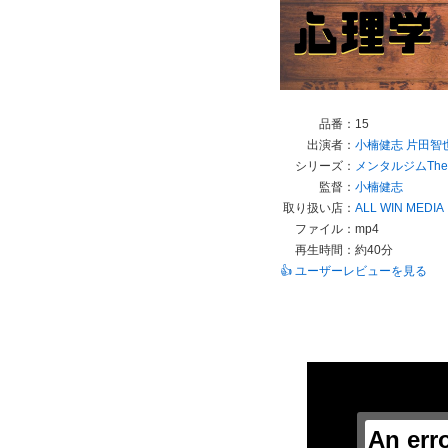
品番：
15
出演者：
小楠健志
片田智
シリーズ：
メンタルジムThe 
監督：
小楠健志
取り扱い店：
ALL WIN MEDIA
ファイル：
mp4
再生時間：
約40分
👍 ユーザーレビューを見る
This
is
a
modal
window.
An err
This