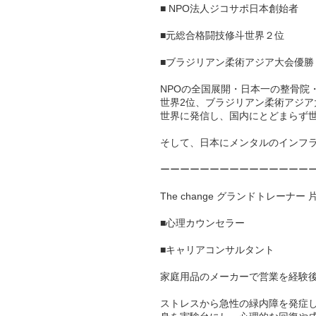
■ NPO法人ジコサポ日本創始者
■元総合格闘技修斗世界２位
■ブラジリアン柔術アジア大会優勝
NPOの全国展開・日本一の整骨院・
世界2位、ブラジリアン柔術アジア
世界に発信し、国内にとどまらず
そして、日本にメンタルのインフラを
ーーーーーーーーーーーーーーー
The change グランドトレーナー 
■心理カウンセラー
■キャリアコンサルタント
家庭用品のメーカーで営業を経験後
ストレスから急性の緑内障を発症