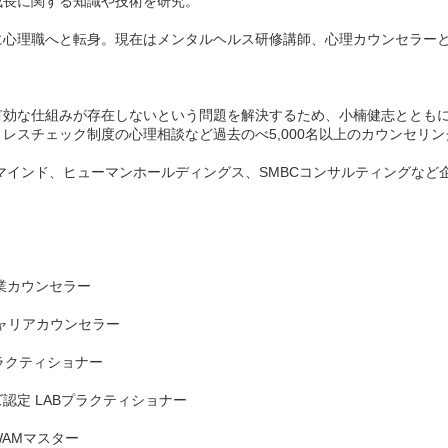
成長に関する知識や技術を研究。
に心理職へと転身。現在はメンタルヘルス研修講師、心理カウンセラー
な仕組みが存在しないという問題を解決するため、小楠健志とともに"The
レスチェック制度の心理相談など過去のべ5,000名以上のカウンセリ
ガルマインド、ヒューマンホールディングス、SMBCコンサルティングな
業カウンセラー
キャリアカウンセラー
プラクティショナー
認定 LABプラクティショナー
WAMマスター