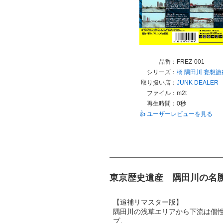
品番：
FREZ-001
シリーズ：
橋
隅田川
妄想旅
取り扱い店：
JUNK DEALER p
ファイル：
m2t
再生時間：
0秒
👍 ユーザーレビューを見る
東京歴史遺産 隅田川の名勝
【追補リマスター版】
隅田川の浅草エリアから下流は個性
プ。