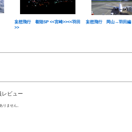
妄想飛行 着陸SP <<宮崎>><<羽田
妄想飛行 岡山→羽田編
>>
員レビュー
ありません。