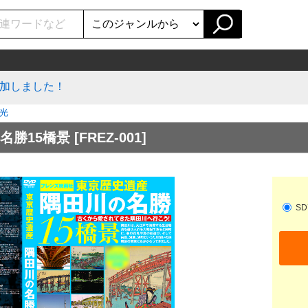
加しました！
光
名勝15橋景
[FREZ-001]
SD