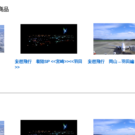
商品
妄想飛行 着陸SP <<宮崎>><<羽田
妄想飛行 岡山→羽田編
>>