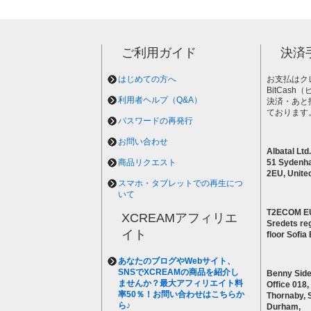
ご利用ガイド
決済
はじめての方へ
お支払はク
BitCas
利用者ヘルプ（Q&A）
決済・あと
ております
パスワードの再発行
お問い合わせ
Albatal Ltd.
商品リクエスト
51 Sydenh
2EU, Unite
スマホ・タブレットでの再生につ
いて
T2ECOM E
XCREAMアフィリエ
Sredets reg
イト
floor Sofi
あなたのブログやWebサイト、
SNSでXCREAMの商品を紹介し
Benny Side
ませんか？最大アフィリエイト料
Office 018,
率50％！お問い合わせはこちらか
Thornaby, 
ら♪
Durham,