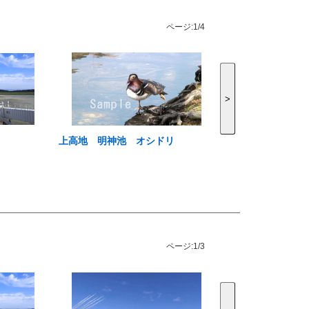
ページ:
1/4
>
上高地 明神池 オシドリ
ページ:
1/3