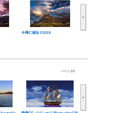
>
今帰仁城址 C0319
ページ:
1/5
>
tralia
映像CG パイレーツ Pirate ship120