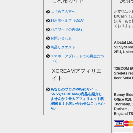
ご利用ガイド
決済
はじめての方へ
お支払はク
BitCas
利用者ヘルプ（Q&A）
決済・あと
ております
パスワードの再発行
お問い合わせ
Albatal Ltd.
商品リクエスト
51 Sydenh
2EU, Unite
スマホ・タブレットでの再生につ
いて
T2ECOM E
XCREAMアフィリエ
Sredets reg
イト
floor Sofi
あなたのブログやWebサイト、
SNSでXCREAMの商品を紹介し
Benny Side
ませんか？最大アフィリエイト料
Office 018,
率50％！お問い合わせはこちらか
Thornaby, 
ら♪
Durham,
England T