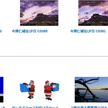
0
今帰仁城址/夕日 C0389
今帰仁城址/夕日 C0381
ンネ
サンタクロースFHD 4点セット
上映出来る業務用ビデオ Aus