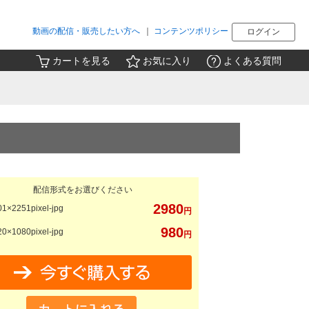
動画の配信・販売したい方へ
｜
コンテンツポリシー
ログイン
カートを見る
お気に入り
よくある質問
配信形式をお選びください
2980
1×2251pixel-jpg
円
980
0×1080pixel-jpg
円