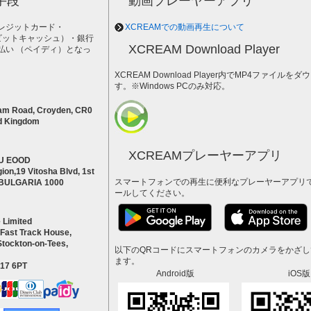
手段
動画プレーヤーアプリ
レジットカード・
XCREAMでの動画再生について
h（ビットキャッシュ）・銀行
XCREAM Download Player
払い （ペイディ）となっ
。
XCREAM Download Player内でMP4ファイ
す。※Windows PCのみ対応。
am Road, Croyden, CR0
d Kingdom
XCREAMプレーヤーアプリ
U EOOD
ion,19 Vitosha Blvd, 1st
スマートフォンでの再生に便利なプレーヤーアプリ
a BULGARIA 1000
ールしてください。
 Limited
 Fast Track House,
Stockton-on-Tees,
以下のQRコードにスマートフォンのカメラをかざ
ます。
S17 6PT
Android版
iOS版