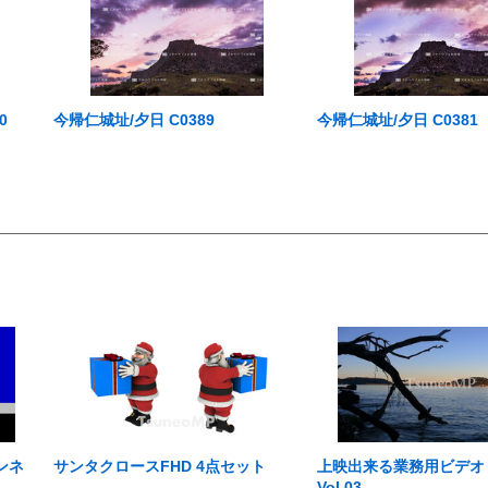
0
今帰仁城址/夕日 C0389
今帰仁城址/夕日 C0381
ンネ
サンタクロースFHD 4点セット
上映出来る業務用ビデオ Aus
Vol.03