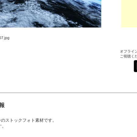
7.jpg
オフライ
ご視聴く
報
ーのストックフォト素材です。
す。