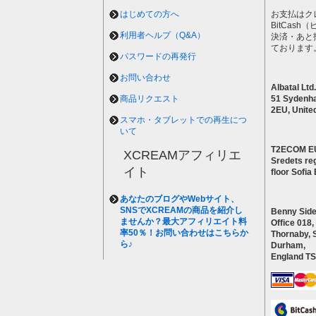
はじめての方へ
お支払はク
BitCas
利用者ヘルプ（Q&A）
決済・あと
ております
パスワードの再発行
お問い合わせ
Albatal Ltd.
商品リクエスト
51 Sydenh
2EU, Unite
スマホ・タブレットでの再生につ
いて
T2ECOM E
XCREAMアフィリエ
Sredets reg
イト
floor Sofi
あなたのブログやWebサイト、
SNSでXCREAMの商品を紹介し
Benny Side
ませんか？最大アフィリエイト料
Office 018,
率50％！お問い合わせはこちらか
Thornaby, 
ら♪
Durham,
England T