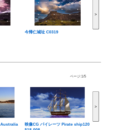
>
今帰仁城址 C0319
ページ:
1/5
>
tralia
映像CG パイレーツ Pirate ship120
518-008