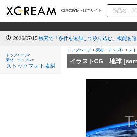
動画の配信・販売サイト
2026/07/15
検索で「条件を追加して絞り込む」機能を追
トップページ
>
素材・テンプレ
>
スト
トップページ
>
素材・テンプレ
>
イラストCG 地球
[sam
ストックフォト素材