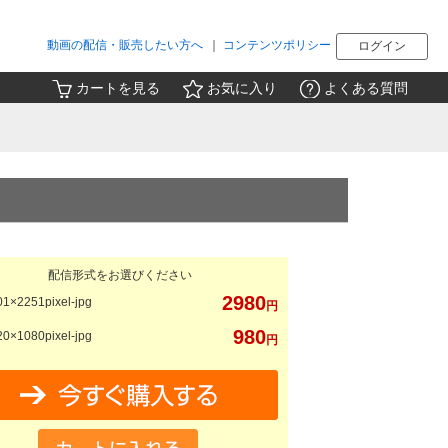
動画の配信・販売したい方へ
｜
コンテンツポリシー
ログイン
カートを見る
お気に入り
よくある質問
配信形式をお選びください
2980
1×2251pixel-jpg
円
980
0×1080pixel-jpg
円