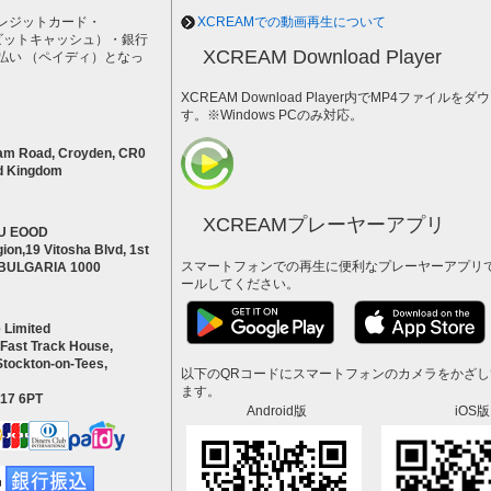
レジットカード・
XCREAMでの動画再生について
h（ビットキャッシュ）・銀行
XCREAM Download Player
払い （ペイディ）となっ
。
XCREAM Download Player内でMP4ファイ
す。※Windows PCのみ対応。
am Road, Croyden, CR0
d Kingdom
XCREAMプレーヤーアプリ
U EOOD
ion,19 Vitosha Blvd, 1st
スマートフォンでの再生に便利なプレーヤーアプリ
a BULGARIA 1000
ールしてください。
 Limited
 Fast Track House,
Stockton-on-Tees,
以下のQRコードにスマートフォンのカメラをかざ
ます。
S17 6PT
Android版
iOS版