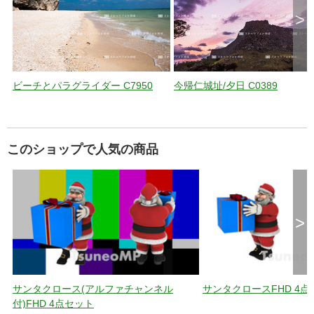
>
ビーチとパラグライダー C7950
今帰仁城址/夕日 C0389
このショップで人気の商品
>
サンタクロース(アルファチャンネル
サンタクロースFHD 4点
付)FHD 4点セット