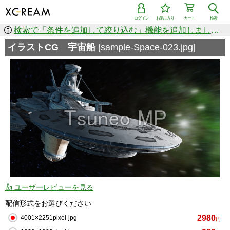
ログイン
お気に入り
カート
検索
検索で「条件を追加して絞り込む」機能を追加しました！
イラストCG 宇宙船
[sample-Space-023.jpg]
👍 ユーザーレビューを見る
配信形式をお選びください
2980
4001×2251pixel-jpg
円