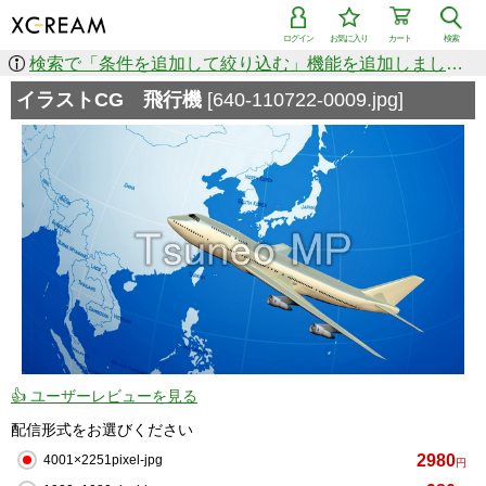
ログイン
お気に入り
カート
検索
検索で「条件を追加して絞り込む」機能を追加しました！
イラストCG 飛行機
[640-110722-0009.jpg]
👍 ユーザーレビューを見る
配信形式をお選びください
2980
4001×2251pixel-jpg
円