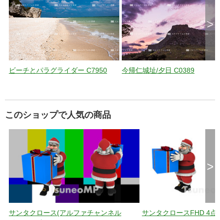
>
ビーチとパラグライダー C7950
今帰仁城址/夕日 C0389
このショップで人気の商品
>
サンタクロース(アルファチャンネル
サンタクロースFHD 4点