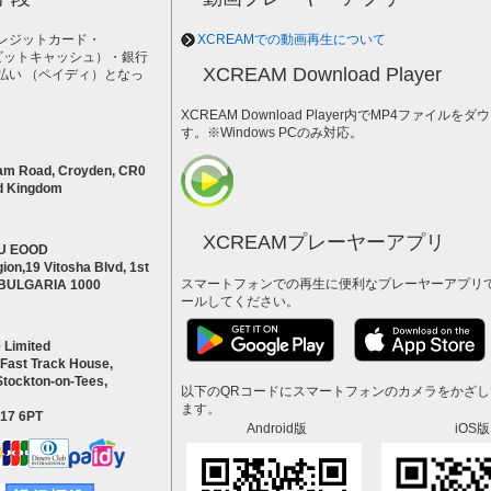
レジットカード・
XCREAMでの動画再生について
h（ビットキャッシュ）・銀行
XCREAM Download Player
払い （ペイディ）となっ
。
XCREAM Download Player内でMP4ファイ
す。※Windows PCのみ対応。
am Road, Croyden, CR0
d Kingdom
XCREAMプレーヤーアプリ
U EOOD
ion,19 Vitosha Blvd, 1st
スマートフォンでの再生に便利なプレーヤーアプリ
a BULGARIA 1000
ールしてください。
 Limited
 Fast Track House,
Stockton-on-Tees,
以下のQRコードにスマートフォンのカメラをかざ
ます。
S17 6PT
Android版
iOS版