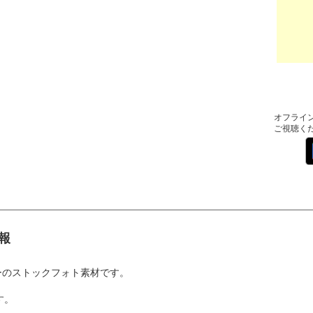
オフライ
ご視聴く
報
ーのストックフォト素材です。
す。