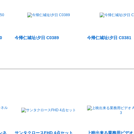
0
今帰仁城址/夕日 C0389
今帰仁城址/夕日 C0381
ンネ
サンタクロースFHD 4点セット
上映出来る業務用ビデオ Aus