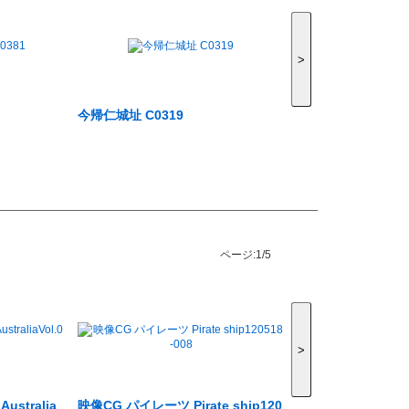
>
今帰仁城址 C0319
ページ:
1/5
>
tralia
映像CG パイレーツ Pirate ship120