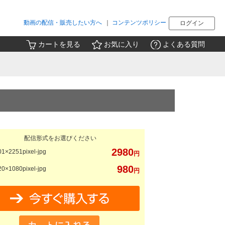
動画の配信・販売したい方へ
｜
コンテンツポリシー
ログイン
カートを見る
お気に入り
よくある質問
配信形式をお選びください
2980
1×2251pixel-jpg
円
980
0×1080pixel-jpg
円