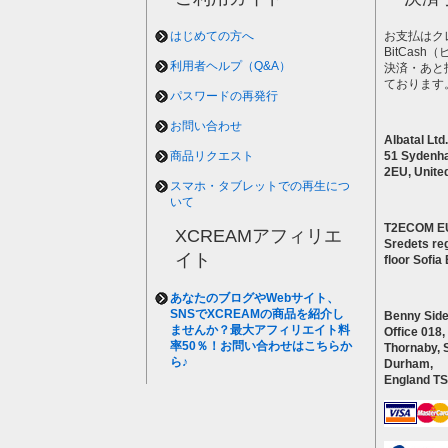
はじめての方へ
お支払はク
BitCas
利用者ヘルプ（Q&A）
決済・あと
ております
パスワードの再発行
お問い合わせ
Albatal Ltd.
商品リクエスト
51 Sydenh
2EU, Unite
スマホ・タブレットでの再生につ
いて
T2ECOM E
XCREAMアフィリエ
Sredets reg
イト
floor Sofi
あなたのブログやWebサイト、
SNSでXCREAMの商品を紹介し
Benny Side
ませんか？最大アフィリエイト料
Office 018,
率50％！お問い合わせはこちらか
Thornaby, 
ら♪
Durham,
England T