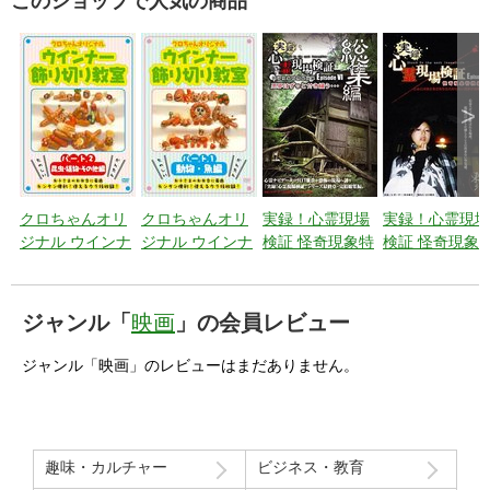
このショップで人気の商品
>
クロちゃんオリ
クロちゃんオリ
実録！心霊現場
実録！心霊現場
ジナル ウインナ
ジナル ウインナ
検証 怪奇現象特
検証 怪奇現象
ー飾り切り教室
ー飾り切り教室
捜最前線 エピソ
捜最前線 エピ
パート2 昆虫・
パート1 動物・
ード6 【総集
ード5 日本には
植物・その他編
魚編
編】悪夢はずっ
まだまだあなた
ジャンル「
映画
」の会員レビュー
と付き纏
の知らない悪夢
う・・・
が渦巻いてい
ジャンル「映画」のレビューはまだありません。
る。
趣味・カルチャー
ビジネス・教育