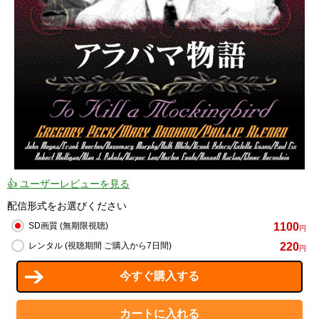
👍 ユーザーレビューを見る
配信形式をお選びください
1100
SD画質 (無期限視聴)
円
220
レンタル (視聴期間 ご購入から7日間)
円