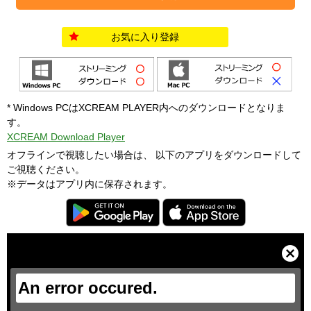
お気に入り登録
* Windows PCはXCREAM PLAYER内へのダウンロードとなりま
す。
XCREAM Download Player
オフラインで視聴したい場合は、 以下のアプリをダウンロードして
ご視聴ください。
※データはアプリ内に保存されます。
T
h
i
C
s
l
i
o
s
s
a
e
An error occured.
m
M
o
o
d
d
a
a