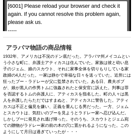
l
l
w
D
[6001] Please reload your browser and check it 
i
i
n
a
d
again. If you cannot resolve this problem again, 
l
o
o
w
g
please ask us.

.
T
h
-----

i
s
m
None of the requested key system configurations 
o
d
are available. This may happen under the 
a
アラバマ物語の商品情報
l
c
following conditions:

a
1932年、アメリカは不況のドン底だった。アラバマ州メイコムとい
n
b
  The key system is not supported.

う小さな町に、弁護士アティカスは住んでいた。家族は彼と幼い息
e
c
子のジェム、娘のスカウト、それに家事全体を切りもりしている家
  The key system does not support the features 
l
o
政婦の4人だった。一家は静かで幸福な日々を送っていた。近所には
s
requested (e.g. persistent state).

e
狂ったブー・ラドレーが父に監禁されていた。ある日、農夫ボブ
d
b
  A user prompt was shown and the user denied 
が、娘が黒人の作男トムに強姦されたと保安官に訴えた。判事は罪
y
p
を否認するトムの弁護人に、アティカスを指名した。町の人々は黒
r
access.

e
s
人を弁護したらただではすまぬと、アティカスに警告した。アティ
  The key system is not available from unsecure 
s
i
カスは不正と偏見を嫌い、正義を重んじる男だった。一方、ジェム
n
contexts. (ie. requires HTTPS) See 
g
とスカウトは、気狂いのブーを見ようとラドレー家へ忍び込んだ。
t
h
https://goo.gl/EEhZqT.
しかしブーに発見され逃げ帰った。そのうち、スカウトとジェム宛
e
E
ての贈物がラドレー家の前の木の穴に置かれるようになった。この
s
c
ようにして月日は過ぎていったが・・・
a