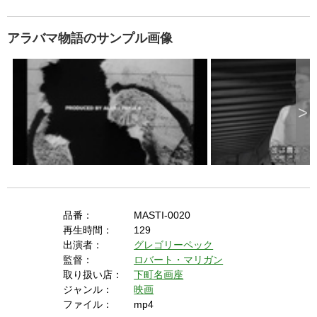
p
e
k
e
y
アラバマ物語のサンプル画像
o
r
a
c
t
i
v
a
t
i
>
n
g
t
h
e
c
l
o
s
e
b
u
t
t
o
品番：
MASTI-0020
n
.
再生時間：
129
出演者：
グレゴリーペック
監督：
ロバート・マリガン
取り扱い店：
下町名画座
ジャンル：
映画
ファイル：
mp4