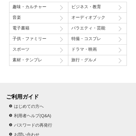
う」という趣旨の発言と「パイを食らう事はなんとも無い」とい
趣味・カルチャー
ビジネス・教育
う趣旨の２つの部分ちょっと気分下がってしまったw
音楽
オーディオブック
Route207さんいつも良い作品をありがとうございます！
電子書籍
バラエティ・芸能
初レビューですが、よく購入させて貰ってます！
子供・ファミリー
特撮・コスプレ
スポーツ
ドラマ・映画
素材・テンプレ
旅行・グルメ
ご利用ガイド
はじめての方へ
利用者ヘルプ(Q&A)
パスワードの再発行
お問い合わせ