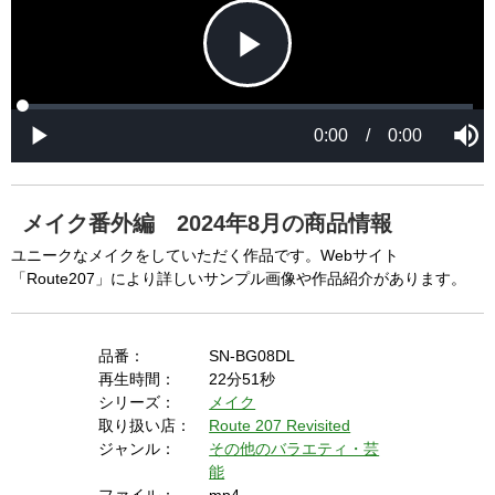
P
L
P
o
r
M
a
o
0:00
/
0:00
u
P
d
g
t
l
l
e
r
e
a
d
e
y
:
s
0
s
%
:
0
メイク番外編 2024年8月の商品情報
%
a
ユニークなメイクをしていただく作品です。Webサイト
「Route207」により詳しいサンプル画像や作品紹介があります。
y
品番：
SN-BG08DL
再生時間：
22分51秒
シリーズ：
メイク
V
取り扱い店：
Route 207 Revisited
ジャンル：
その他のバラエティ・芸
能