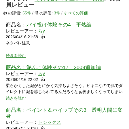
員レビュー
👍 の評価:
55件
/ 👎 の評価:
3件
/
すべての評価
商品名：
パイ投げ体験その4 平然編
レビューアー：
らy
2026/04/16 21:58
👍
ネタバレ注意
続きを読む
商品名：
泥んこ体験その17 2009追加編
レビューアー：
らy
2026/04/16 22:02
👍
シャワーシーンで「お腹にぶつけられたら声出ちゃうだろうな」
柔らかくした泥がとにかく気持ちよさそう。ビキニなので肌でダ
と思っていたところにパイをちょうどぶつけられ「予想が当たっ
イレクトに泥を感じられてるんだろうなぁ羨ましくなってしまい
たw」と笑ってしまいました。リアクションもクールな見た目に
ました。
続きを読む
反して可愛いらしくグッときました。最後の最後でミスってしま
い悔しさを滲ませながら罰ゲームを受けている姿にドキドキして
商品名：
ペイント＆ホイップその3 透明人間に変
しまいました。
身
レビューアー：
トシックス
2025/07/11 23:20
👍