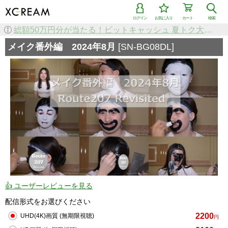
ログイン
お気に入り
カート
検索
メイク番外編 2024年8月
[SN-BG08DL]
👍 ユーザーレビューを見る
配信形式をお選びください
2200
UHD(4K)画質 (無期限視聴)
円