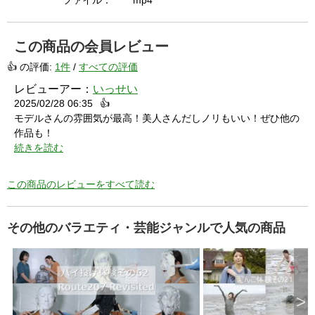
i
ファイル：
mp4
この商品の会員レビュー
d
👍 の評価:
1件
/
すべての評価
レビューアー：
いっせい
2025/02/28 06:35
👍
e
モデルさんの雰囲気が最高！美人さんだしノリもいい！ぜひ他の
作品も！
続きを読む
o
この商品のレビューをすべて読む
その他のバラエティ・芸能ジャンルで人気の商品
>