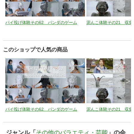
パイ投げ体験その62 パンダのゲーム
泥んこ体験その21 収集
このショップで人気の商品
>
パイ投げ体験その62 パンダのゲーム
泥んこ体験その21 収集
ジャンル「
その他のバラエティ・芸能
」の会