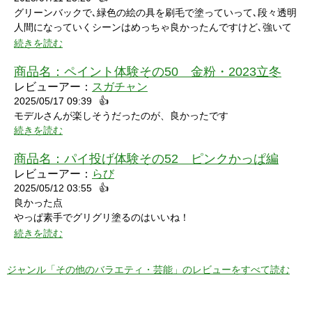
グリーンバックで､緑色の絵の具を刷毛で塗っていって､段々透明
人間になっていくシーンはめっちゃ良かったんですけど､強いて
言うなら､上半身だけで無くて､全身も透明になる所も見てみたい
続きを読む
なって思いました｡
商品名：
ペイント体験その50 金粉・2023立冬
レビューアー：
スガチャン
2025/05/17 09:39
👍
モデルさんが楽しそうだったのが、良かったです
続きを読む
商品名：
パイ投げ体験その52 ピンクかっぱ編
レビューアー：
らび
2025/05/12 03:55
👍
良かった点
やっぱ素手でグリグリ塗るのはいいね！
特に21分の途中からとてもいい感じ！
続きを読む
序盤のカメラワークがアップでパイを食らう場面が見れるのも良
かった！
ジャンル「その他のバラエティ・芸能」のレビューをすべて読む
マイナスだった点
モデルさん2人の会話で「これ見てる人はどういう感覚なんだろ