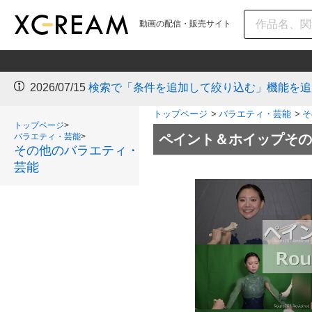
動画の配信・販売サイト
2026/07/15
検索で「条件を追加して絞り込む」機能を追
トップページ
>
バラエティ・芸能
>
そ
トップページ
>
バラエティ・芸能
>
ペイント＆ホイップその
その他のバラエティ・
芸能