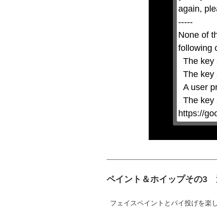
by
again, ple
pressing
the
-----

Escape
key
None of t
or
activating
following 
the
close
  The key system is not supported.

button.
  The key system does not support the features requested (e.g. persistent state).

  A user prompt was shown and the user denied access.

  The key system is not available from unsecure contexts. (ie. requires HTTPS) See 
https://g
ペイント＆ホイップその3
フェイスペイントとパイ投げを楽し