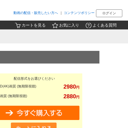
動画の配信・販売したい方へ
｜
コンテンツポリシー
ログイン
カートを見る
お気に入り
よくある質問
配信形式をお選びください
2980
D(4K)画質 (無期限視聴)
円
2880
画質 (無期限視聴)
円