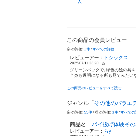
ム
この商品の会員レビュー
👍 の評価:
1件
/
すべての評価
レビューアー：
トシックス
2025/07/11 23:20
👍
グリーンバックで､緑色の絵の具を
全身も透明になる所も見てみたい
この商品のレビューをすべて読む
ジャンル「
その他のバラエ
👍 の評価:
55件
/ 👎 の評価:
3件
/
すべての
商品名：
パイ投げ体験その
レビューアー：
らy