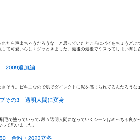
られたら声出ちゃうだろうな」と思っていたところにパイをちょうどぶ
反して可愛いらしくグッときました。最後の最後でミスってしまい悔し
 2009追加編
よさそう。ビキニなので肌でダイレクトに泥を感じられてるんだろうな
プその3 透明人間に変身
刷毛で塗っていって､段々透明人間になっていくシーンはめっちゃ良かっ
なって思いました｡
0 金粉・2023立冬