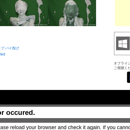
ップ
パイ投げ
ited
オフライ
ご視聴く
or occured.
ase reload your browser and check it again. If you canno