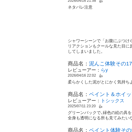
2026/04/16 21:58
👍
ネタバレ注意
シャワーシーンで「お腹にぶつけ
リアクションもクールな見た目に
してしまいました。
商品名：
泥んこ体験その17
レビューアー：
らy
2026/04/16 22:02
👍
柔らかくした泥がとにかく気持ち
商品名：
ペイント＆ホイッ
レビューアー：
トシックス
2025/07/11 23:20
👍
グリーンバックで､緑色の絵の具を
全身も透明になる所も見てみたい
商品名：
ペイント体験その5