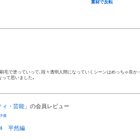
素材で反転
刷毛で塗っていって､段々透明人間になっていくシーンはめっちゃ良かっ
なって思いました｡
ティ・芸能
」の会員レビュー
評価
4 平然編