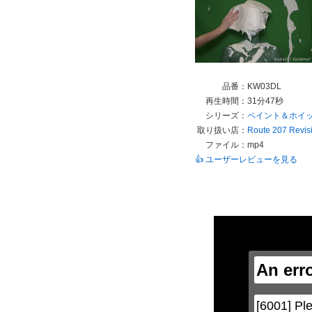
品番：
KW03DL
再生時間：
31分47秒
シリーズ：
ペイント＆ホイ
取り扱い店：
Route 207 Revis
ファイル：
mp4
👍 ユーザーレビューを見る
This
is
a
modal
window.
An err
This
modal
can
be
[6001] Ple
closed