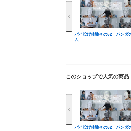
<
パイ投げ体験その62 パンダ
ム
このショップで人気の商品
<
パイ投げ体験その62 パンダ