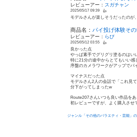
レビューアー：
スガチャン
2025/05/17 09:39
👍
モデルさんが楽しそうだったのが
商品名：
パイ投げ体験その
レビューアー：
らび
2025/05/12 03:55
👍
良かった点
やっぱ素手でグリグリ塗るのはい
特に21分の途中からとてもいい感
序盤のカメラワークがアップでパ
マイナスだった点
モデルさん2人の会話で「これ見
分下がってしまったw
Route207さんいつも良い作品
初レビューですが、よく購入させ
ジャンル「その他のバラエティ・芸能」の