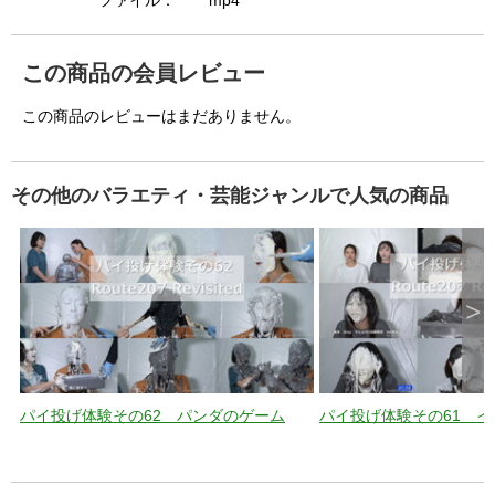
i
ファイル：
mp4
この商品の会員レビュー
d
この商品のレビューはまだありません。
e
その他のバラエティ・芸能ジャンルで人気の商品
o
>
パイ投げ体験その62 パンダのゲーム
パイ投げ体験その61 