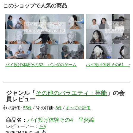
このショップで人気の商品
>
パイ投げ体験その62 パンダのゲーム
パイ投げ体験その61 
ジャンル「
その他のバラエティ・芸能
」の会
員レビュー
👍 の評価:
55件
/ 👎 の評価:
3件
/
すべての評価
商品名：
パイ投げ体験その4 平然編
レビューアー：
らy
2026/04/16 21:58
👍