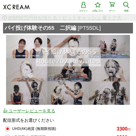
ログイン
お気に入り
カート
検索
検索で「条件を追加して絞り込む」機能を追加しました！
パイ投げ体験その55 二択編
[PT55DL]
👍 ユーザーレビューを見る
配信形式をお選びください
3300
UHD(4K)画質 (無期限視聴)
円