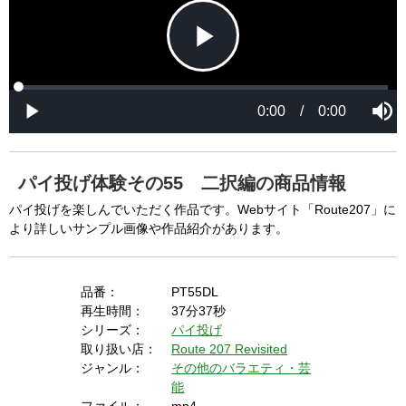
P
L
P
o
r
M
a
o
0:00
/
0:00
u
P
d
g
t
l
l
e
r
e
a
d
e
y
:
s
0
s
%
:
0
パイ投げ体験その55 二択編の商品情報
%
a
パイ投げを楽しんでいただく作品です。Webサイト「Route207」に
より詳しいサンプル画像や作品紹介があります。
y
品番：
PT55DL
再生時間：
37分37秒
シリーズ：
パイ投げ
V
取り扱い店：
Route 207 Revisited
ジャンル：
その他のバラエティ・芸
能