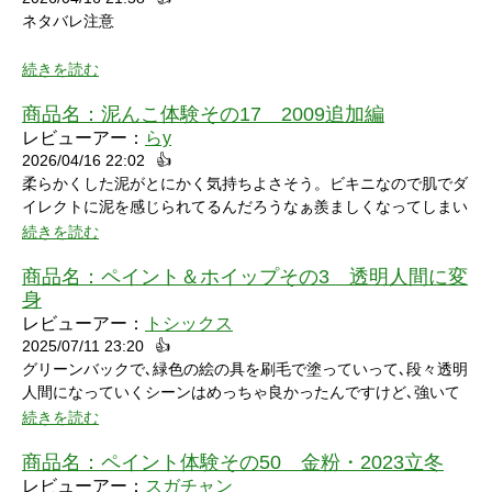
ネタバレ注意
続きを読む
商品名：
泥んこ体験その17 2009追加編
レビューアー：
らy
2026/04/16 22:02
👍
シャワーシーンで「お腹にぶつけられたら声出ちゃうだろうな」
柔らかくした泥がとにかく気持ちよさそう。ビキニなので肌でダ
と思っていたところにパイをちょうどぶつけられ「予想が当たっ
イレクトに泥を感じられてるんだろうなぁ羨ましくなってしまい
たw」と笑ってしまいました。リアクションもクールな見た目に
ました。
続きを読む
反して可愛いらしくグッときました。最後の最後でミスってしま
い悔しさを滲ませながら罰ゲームを受けている姿にドキドキして
商品名：
ペイント＆ホイップその3 透明人間に変
しまいました。
身
レビューアー：
トシックス
2025/07/11 23:20
👍
グリーンバックで､緑色の絵の具を刷毛で塗っていって､段々透明
人間になっていくシーンはめっちゃ良かったんですけど､強いて
言うなら､上半身だけで無くて､全身も透明になる所も見てみたい
続きを読む
なって思いました｡
商品名：
ペイント体験その50 金粉・2023立冬
レビューアー：
スガチャン