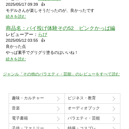
2025/05/17 09:39
👍
モデルさんが楽しそうだったのが、良かったです
続きを読む
商品名：
パイ投げ体験その52 ピンクかっぱ編
レビューアー：
らび
2025/05/12 03:55
👍
良かった点
やっぱ素手でグリグリ塗るのはいいね！
特に21分の途中からとてもいい感じ！
続きを読む
序盤のカメラワークがアップでパイを食らう場面が見れるのも良
かった！
ジャンル「その他のバラエティ・芸能」のレビューをすべて読む
マイナスだった点
モデルさん2人の会話で「これ見てる人はどういう感覚なんだろ
う」という趣旨の発言と「パイを食らう事はなんとも無い」とい
趣味・カルチャー
ビジネス・教育
う趣旨の２つの部分ちょっと気分下がってしまったw
音楽
オーディオブック
Route207さんいつも良い作品をありがとうございます！
電子書籍
バラエティ・芸能
初レビューですが、よく購入させて貰ってます！
子供・ファミリー
特撮・コスプレ