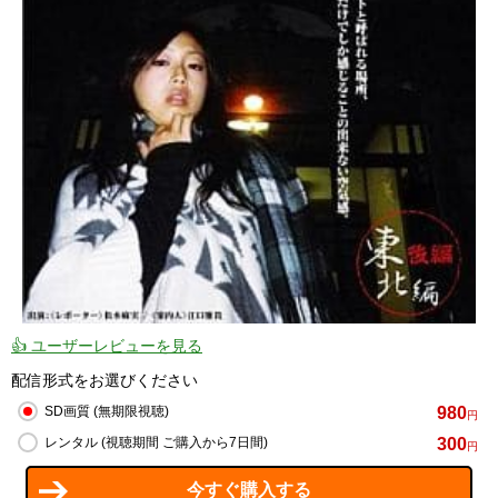
👍 ユーザーレビューを見る
配信形式をお選びください
980
SD画質 (無期限視聴)
円
300
レンタル (視聴期間 ご購入から7日間)
円