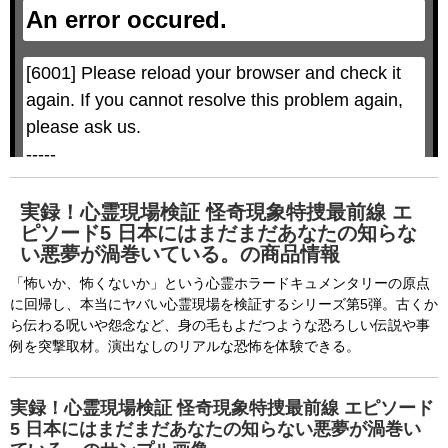
a
e
An error occured.
m
M
o
o
d
d
a
a
l
l
w
D
[6001] Please reload your browser and check it 
i
i
n
a
d
again. If you cannot resolve this problem again, 
l
o
o
w
g
please ask us.

.
T
h
-----

i
s
m
None of the requested key system configurations 
o
d
are available. This may happen under the 
a
実録！心霊現場検証 怪奇現象特捜最前線 エ
l
c
ピソード5 日本にはまだまだあなたの知らな
following conditions:

a
n
い悪夢が渦巻いている。の商品情報
b
  The key system is not supported.

e
c
「怖いか、怖くないか」という心霊ホラードキュメンタリーの原点
  The key system does not support the features 
l
o
に回帰し、本当にヤバい心霊現場を検証するシリーズ第5弾。古くか
s
requested (e.g. persistent state).

e
ら伝わる呪いや怨念など、身の毛もよだつような恐ろしい伝説や事
d
b
  A user prompt was shown and the user denied 
例を突撃取材。演出なしのリアルな恐怖を体験できる。
y
p
r
access.

e
s
  The key system is not available from unsecure 
s
実録！心霊現場検証 怪奇現象特捜最前線 エピソード
i
n
contexts. (ie. requires HTTPS) See 
5 日本にはまだまだあなたの知らない悪夢が渦巻い
g
t
h