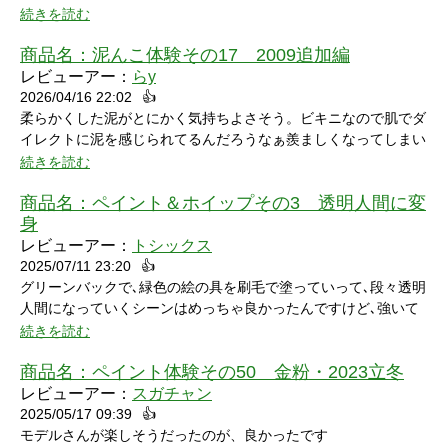
続きを読む
商品名：
泥んこ体験その17 2009追加編
レビューアー：
らy
2026/04/16 22:02
👍
シャワーシーンで「お腹にぶつけられたら声出ちゃうだろうな」
柔らかくした泥がとにかく気持ちよさそう。ビキニなので肌でダ
と思っていたところにパイをちょうどぶつけられ「予想が当たっ
イレクトに泥を感じられてるんだろうなぁ羨ましくなってしまい
たw」と笑ってしまいました。リアクションもクールな見た目に
ました。
続きを読む
反して可愛いらしくグッときました。最後の最後でミスってしま
い悔しさを滲ませながら罰ゲームを受けている姿にドキドキして
商品名：
ペイント＆ホイップその3 透明人間に変
しまいました。
身
レビューアー：
トシックス
2025/07/11 23:20
👍
グリーンバックで､緑色の絵の具を刷毛で塗っていって､段々透明
人間になっていくシーンはめっちゃ良かったんですけど､強いて
言うなら､上半身だけで無くて､全身も透明になる所も見てみたい
続きを読む
なって思いました｡
商品名：
ペイント体験その50 金粉・2023立冬
レビューアー：
スガチャン
2025/05/17 09:39
👍
モデルさんが楽しそうだったのが、良かったです