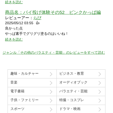
続きを読む
商品名：
パイ投げ体験その52 ピンクかっぱ編
レビューアー：
らび
2025/05/12 03:55
👍
良かった点
やっぱ素手でグリグリ塗るのはいいね！
特に21分の途中からとてもいい感じ！
続きを読む
序盤のカメラワークがアップでパイを食らう場面が見れるのも良
かった！
ジャンル「その他のバラエティ・芸能」のレビューをすべて読む
マイナスだった点
モデルさん2人の会話で「これ見てる人はどういう感覚なんだろ
う」という趣旨の発言と「パイを食らう事はなんとも無い」とい
趣味・カルチャー
ビジネス・教育
う趣旨の２つの部分ちょっと気分下がってしまったw
音楽
オーディオブック
Route207さんいつも良い作品をありがとうございます！
電子書籍
バラエティ・芸能
初レビューですが、よく購入させて貰ってます！
子供・ファミリー
特撮・コスプレ
スポーツ
ドラマ・映画