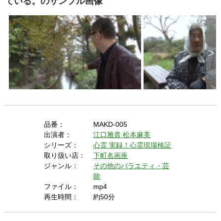
ている。のサンプル画像
https://goo.gl/EEhZqT.
e
E
s
c
a
p
e
k
e
y
>
o
r
a
c
t
i
v
a
t
i
n
g
t
h
e
品番：
MAKD-005
c
l
出演者：
江口雅貴
松本麻美
o
s
シリーズ：
心霊
実録！心霊現場検証
e
b
取り扱い店：
下町名画座
u
t
ジャンル：
その他のバラエティ・芸
t
o
能
n
.
ファイル：
mp4
再生時間：
約50分