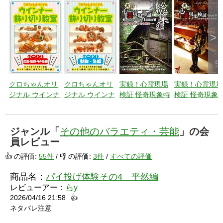
>
クロちゃんオリ
クロちゃんオリ
実録！心霊現場
実録！心霊現場
ジナル ウインナ
ジナル ウインナ
検証 怪奇現象特
検証 怪奇現象
ー飾り切り教室
ー飾り切り教室
捜最前線 エピソ
捜最前線 エピ
パート2 昆虫・
パート1 動物・
ード6 【総集
ード4
植物・その他編
魚編
編】悪夢はずっ
ジャンル「
その他のバラエティ・芸能
」の会
と付き纏
員レビュー
う・・・
👍 の評価:
55件
/ 👎 の評価:
3件
/
すべての評価
商品名：
パイ投げ体験その4 平然編
レビューアー：
らy
2026/04/16 21:58
👍
ネタバレ注意