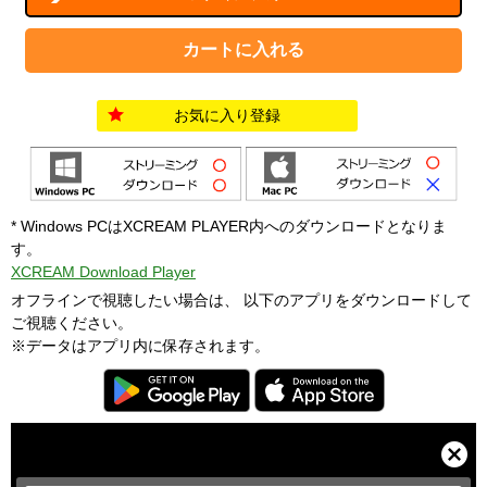
お気に入り登録
* Windows PCはXCREAM PLAYER内へのダウンロードとなりま
す。
XCREAM Download Player
オフラインで視聴したい場合は、 以下のアプリをダウンロードして
ご視聴ください。
※データはアプリ内に保存されます。
T
h
i
C
s
l
i
o
s
s