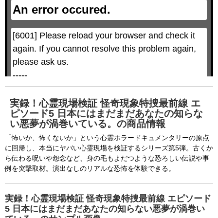
a
e
An error occured.
m
M
o
o
d
d
a
a
l
l
w
D
[6001] Please reload your browser and check it 
i
i
n
a
d
again. If you cannot resolve this problem again, 
l
o
o
w
g
please ask us.

.
T
h
-----

i
s
m
None of the requested key system configurations 
o
d
are available. This may happen under the 
a
実録！心霊現場検証 怪奇現象特捜最前線 エ
l
c
ピソード5 日本にはまだまだあなたの知らな
following conditions:

a
n
い悪夢が渦巻いている。の商品情報
b
  The key system is not supported.

e
c
「怖いか、怖くないか」という心霊ホラードキュメンタリーの原点
  The key system does not support the features 
l
o
に回帰し、本当にヤバい心霊現場を検証するシリーズ第5弾。古くか
s
requested (e.g. persistent state).

e
ら伝わる呪いや怨念など、身の毛もよだつような恐ろしい伝説や事
d
b
  A user prompt was shown and the user denied 
例を突撃取材。演出なしのリアルな恐怖を体験できる。
y
p
r
access.

e
s
  The key system is not available from unsecure 
s
実録！心霊現場検証 怪奇現象特捜最前線 エピソード
i
n
contexts. (ie. requires HTTPS) See 
5 日本にはまだまだあなたの知らない悪夢が渦巻い
g
t
h