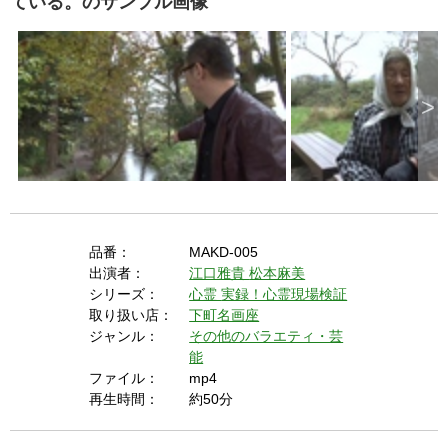
ている。のサンプル画像
https://goo.gl/EEhZqT.
e
E
s
c
a
p
e
k
e
y
>
o
r
a
c
t
i
v
a
t
i
n
g
t
h
e
品番：
MAKD-005
c
l
出演者：
江口雅貴
松本麻美
o
s
シリーズ：
心霊
実録！心霊現場検証
e
b
取り扱い店：
下町名画座
u
t
ジャンル：
その他のバラエティ・芸
t
o
能
n
.
ファイル：
mp4
再生時間：
約50分