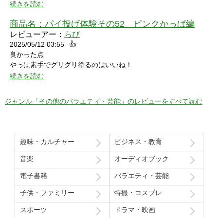
続きを読む
商品名：
パイ投げ体験その52 ピンクかっぱ編
レビューアー：
らび
2025/05/12 03:55
👍
良かった点
やっぱ素手でグリグリ塗るのはいいね！
特に21分の途中からとてもいい感じ！
続きを読む
序盤のカメラワークがアップでパイを食らう場面が見れるのも良
かった！
ジャンル「その他のバラエティ・芸能」のレビューをすべて読む
マイナスだった点
モデルさん2人の会話で「これ見てる人はどういう感覚なんだろ
う」という趣旨の発言と「パイを食らう事はなんとも無い」とい
趣味・カルチャー
ビジネス・教育
う趣旨の２つの部分ちょっと気分下がってしまったw
音楽
オーディオブック
Route207さんいつも良い作品をありがとうございます！
電子書籍
バラエティ・芸能
初レビューですが、よく購入させて貰ってます！
子供・ファミリー
特撮・コスプレ
スポーツ
ドラマ・映画