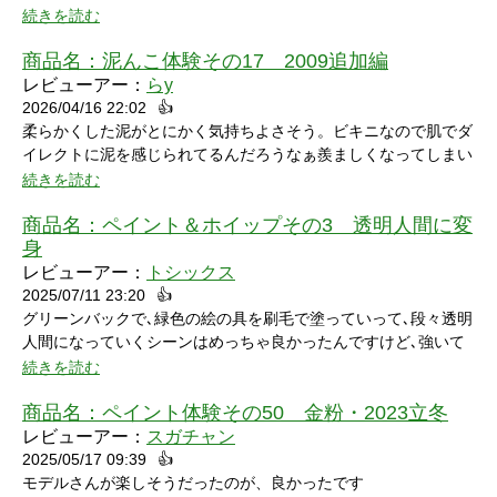
続きを読む
商品名：
泥んこ体験その17 2009追加編
レビューアー：
らy
2026/04/16 22:02
👍
シャワーシーンで「お腹にぶつけられたら声出ちゃうだろうな」
柔らかくした泥がとにかく気持ちよさそう。ビキニなので肌でダ
と思っていたところにパイをちょうどぶつけられ「予想が当たっ
イレクトに泥を感じられてるんだろうなぁ羨ましくなってしまい
たw」と笑ってしまいました。リアクションもクールな見た目に
ました。
続きを読む
反して可愛いらしくグッときました。最後の最後でミスってしま
い悔しさを滲ませながら罰ゲームを受けている姿にドキドキして
商品名：
ペイント＆ホイップその3 透明人間に変
しまいました。
身
レビューアー：
トシックス
2025/07/11 23:20
👍
グリーンバックで､緑色の絵の具を刷毛で塗っていって､段々透明
人間になっていくシーンはめっちゃ良かったんですけど､強いて
言うなら､上半身だけで無くて､全身も透明になる所も見てみたい
続きを読む
なって思いました｡
商品名：
ペイント体験その50 金粉・2023立冬
レビューアー：
スガチャン
2025/05/17 09:39
👍
モデルさんが楽しそうだったのが、良かったです