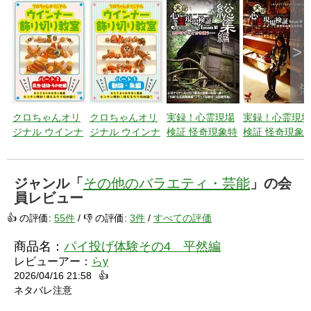
>
クロちゃんオリ
クロちゃんオリ
実録！心霊現場
実録！心霊現場
ジナル ウインナ
ジナル ウインナ
検証 怪奇現象特
検証 怪奇現象
ー飾り切り教室
ー飾り切り教室
捜最前線 エピソ
捜最前線 エピ
パート2 昆虫・
パート1 動物・
ード6 【総集
ード4
植物・その他編
魚編
編】悪夢はずっ
ジャンル「
その他のバラエティ・芸能
」の会
と付き纏
員レビュー
う・・・
👍 の評価:
55件
/ 👎 の評価:
3件
/
すべての評価
商品名：
パイ投げ体験その4 平然編
レビューアー：
らy
2026/04/16 21:58
👍
ネタバレ注意