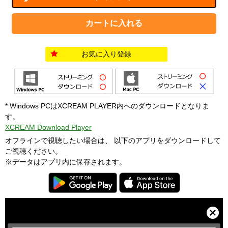
お気に入り登録
* Windows PCはXCREAM PLAYER内へのダウンロードとなりま
す。
XCREAM Download Player
オフラインで視聴したい場合は、 以下のアプリをダウンロードして
ご視聴ください。
※データはアプリ内に保存されます。
T
h
i
C
s
l
i
o
s
s