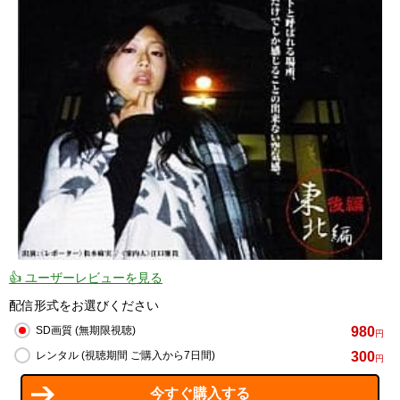
👍 ユーザーレビューを見る
配信形式をお選びください
980
SD画質 (無期限視聴)
円
300
レンタル (視聴期間 ご購入から7日間)
円