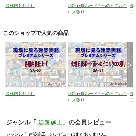
各種内装仕上げ
化粧石膏ボード面へのビニルク
長
ロス張り
工
このショップで人気の商品
>
各種内装仕上げ
化粧石膏ボード面へのビニルク
長
ロス張り
工
ジャンル「
建築施工
」の会員レビュー
ジャンル「 建築施工」のレビューはまだありません。