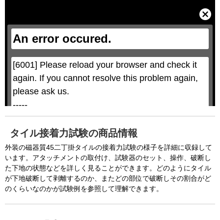
T
h
i
C
s
l
i
o
s
s
a
e
An error occured.
m
M
o
o
d
d
a
a
l
l
w
D
[6001] Please reload your browser and check it 
i
i
n
a
d
again. If you cannot resolve this problem again, 
l
o
o
w
g
please ask us.

.
T
h
-----

i
s
m
None of the requested key system configurations 
o
d
are available. This may happen under the 
a
タイル接着力試験の商品情報
l
c
following conditions:

a
外装の磁器質45二丁掛タイルの接着力試験の様子を詳細に収録して
n
b
  The key system is not supported.

います。アタッチメントの取付け、試験器のセット、操作、破断し
e
c
た下地の状態などを詳しく見ることができます。どのようにタイル
  The key system does not support the features 
l
o
が下地破断して剥離するのか、またどの部位で破断しその割合がど
s
requested (e.g. persistent state).

e
のくらいなのかが試験例を参照して理解できます。
d
b
  A user prompt was shown and the user denied 
y
p
r
access.

e
s