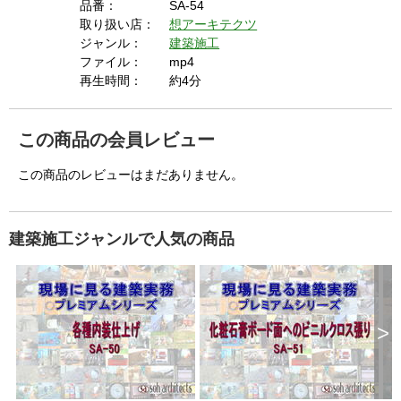
  The key system is not available from unsecure 
品番：
SA-54
s
i
取り扱い店：
想アーキテクツ
n
contexts. (ie. requires HTTPS) See 
g
ジャンル：
建築施工
t
h
https://goo.gl/EEhZqT.
e
ファイル：
mp4
E
s
再生時間：
約4分
c
a
p
e
k
e
この商品の会員レビュー
y
o
r
a
この商品のレビューはまだありません。
c
t
i
v
a
t
i
建築施工ジャンルで人気の商品
n
g
t
h
e
c
l
o
s
e
>
b
u
t
t
o
n
.