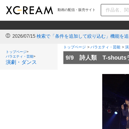
動画の配信・販売サイト
2026/07/15
検索で「条件を追加して絞り込む」機能を追
トップページ
>
バラエティ・芸能
>
演
トップページ
>
バラエティ・芸能
>
9/9 詩人類 T-sho
演劇・ダンス