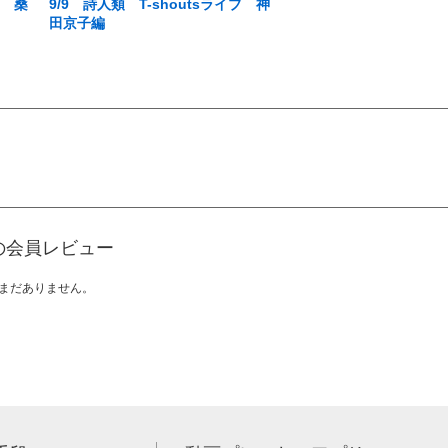
ブ 桑
9/9 詩人類 T-shoutsライブ 神
田京子編
の会員レビュー
まだありません。