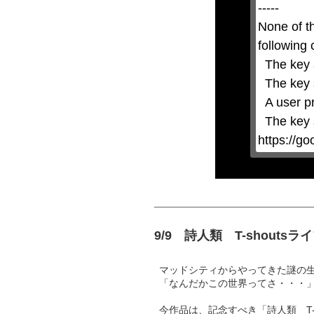
the
-----

Escape
key
None of t
or
activating
following 
the
close
  The key system is not supported.

button.
  The key system does not support the features requested (e.g. persistent state).

  A user prompt was shown and the user denied access.

  The key system is not available from unsecure contexts. (ie. requires HTTPS) See 
https://g
9/9 詩人類 T-shout
マッドシティからやってきた謎の
「なんだかこの世界ってさ・・・
今作品は、記念すべき「詩人類 T