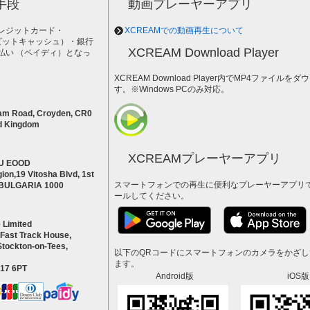
手段
動画プレーヤーアプリ
レジットカード・
XCREAMでの動画再生について
h（ビットキャッシュ）・銀行
XCREAM Download Player
払い （ペイディ）となっ
。
XCREAM Download Player内でMP4ファイ
す。※Windows PCのみ対応。
am Road, Croyden, CR0
d Kingdom
XCREAMプレーヤーアプリ
U EOOD
ion,19 Vitosha Blvd, 1st
スマートフォンでの再生に便利なプレーヤーアプリ
a BULGARIA 1000
ールしてください。
 Limited
 Fast Track House,
Stockton-on-Tees,
以下のQRコードにスマートフォンのカメラをかざ
ます。
S17 6PT
Android版
iOS版