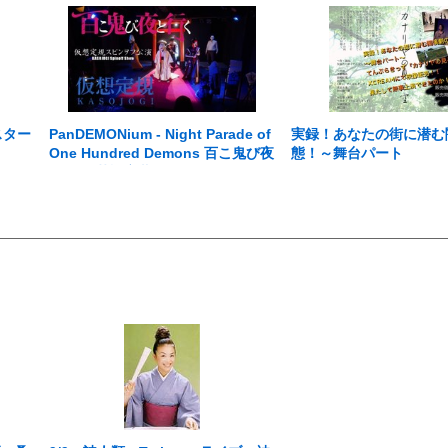
スター
PanDEMONium - Night Parade of
実録！あなたの街に潜む
One Hundred Demons 百こ鬼び夜
態！～舞台パート
と行く-英語字幕版