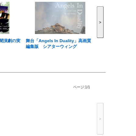
>
闇演劇の実
舞台「Angels In Duality」高画質
編集版 シアターウィング
ページ:
1/1
>