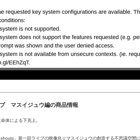
he requested key system configurations are available. T
conditions:

oo.gl/EEhZqT.
sライブ マスイジュウ編の商品情報
生命体による下克上。
」
-shouts」第一回ライブの映像化☆マスイジュウの創造する不思議空間