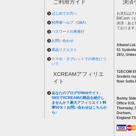
ご利用ガイド
決済
はじめての方へ
お支払はク
BitCas
利用者ヘルプ（Q&A）
決済・あと
ております
パスワードの再発行
お問い合わせ
Albatal Ltd.
商品リクエスト
51 Sydenh
2EU, Unite
スマホ・タブレットでの再生につ
いて
T2ECOM E
XCREAMアフィリエ
Sredets reg
イト
floor Sofi
あなたのブログやWebサイト、
SNSでXCREAMの商品を紹介し
Benny Side
ませんか？最大アフィリエイト料
Office 018,
率50％！お問い合わせはこちらか
Thornaby, 
ら♪
Durham,
England T