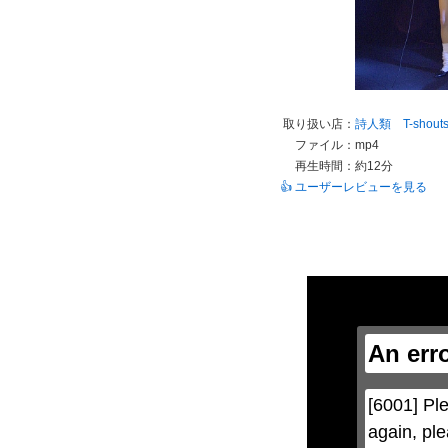
取り扱い店：
詩人類 T-shout
ファイル：
mp4
再生時間：
約12分
👍 ユーザーレビューを見る
This
is
a
modal
window.
An err
This
modal
can
be
[6001] Ple
closed
by
again, ple
pressing