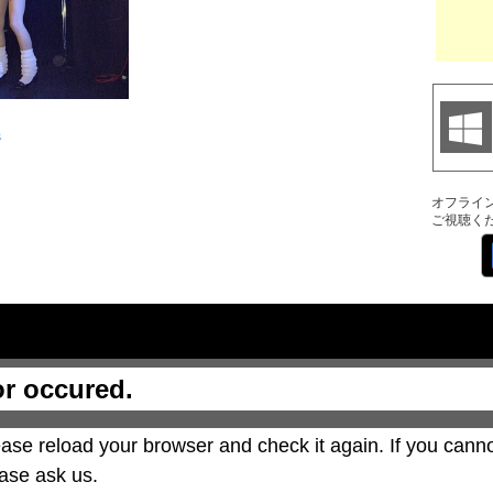
s
オフライ
ご視聴く
or occured.
ase reload your browser and check it again. If you canno
ase ask us.
