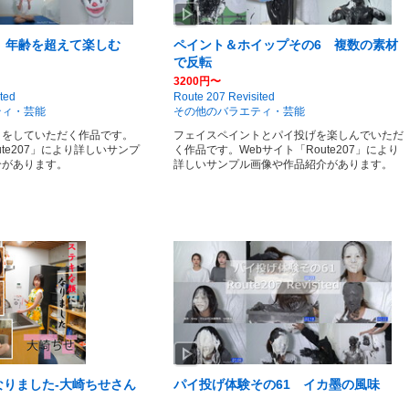
play_arrow
 年齢を超えて楽しむ
ペイント＆ホイップその6 複数の素材
で反転
3200円〜
ted
Route 207 Revisited
ティ・芸能
その他のバラエティ・芸能
クをしていただく作品です。
フェイスペイントとパイ投げを楽しんでいただ
ute207」により詳しいサンプ
く作品です。Webサイト「Route207」により
介があります。
詳しいサンプル画像や作品紹介があります。
play_arrow
なりました-大崎ちせさん
パイ投げ体験その61 イカ墨の風味