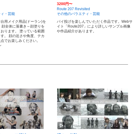
3200円〜
Route 207 Revisited
ティ・芸能
その他のバラエティ・芸能
台用メイク用品(ドーラン)を
パイ投げを楽しんでいただく作品です。Webサ
・顔全体に落書き～顔塗りを
イト「Route207」により詳しいサンプル画像
おります。 塗っている範囲
や作品紹介があります。
す。 顔の近さや角度、テカ
視点でお楽しみください。
ン
play_arrow