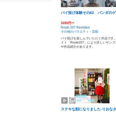
play_arrow
パイ投げ体験その62 パンダの
3200円〜
Route 207 Revisited
その他のバラエティ・芸能
パイ投げを楽しんでいただく作品です。
イト「Route207」により詳しいサン
や作品紹介があります。
play_arrow
photo_library
ステキな顔になりました-りおなさ