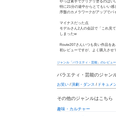
やっぱ素手でグリグリ塗るのはい
特に21分の途中からとてもいい感
序盤のカメラワークがアップでパ
マイナスだった点
モデルさん2人の会話で「これ見
しまったw
Route207さんいつも良い作品
初レビューですが、よく購入させ
ジャンル「バラエティ・芸能」のレビュー
バラエティ・芸能のジャン
お笑い
演劇・ダンス
ドキュメ
その他のジャンルはこちら
趣味・カルチャー