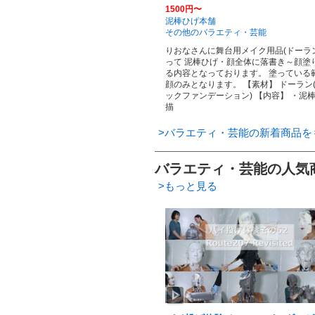
1500円〜
泥棒ひげ本舗
その他のバラエティ・芸能
りおなさんに舞台用メイク用品(ドーラ
って 泥棒ひげ・顔全体に落書き～顔塗
る内容となっております。 塗っている
顔のみとなります。 【素材】 ドーラン
ックファンデーション) 【内容】 ・泥
描
>バラエティ・芸能の新着商品を
バラエティ・芸能の人気
>もっと見る
play_arrow