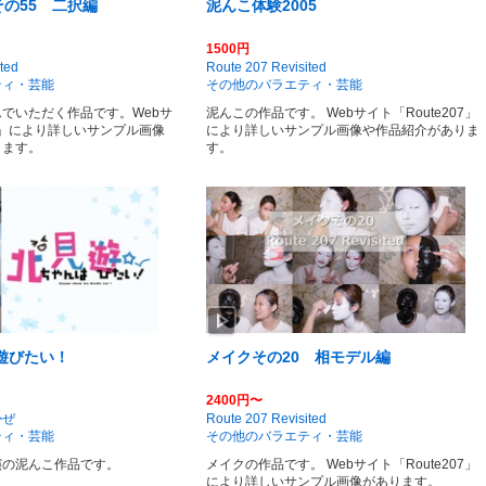
の55 二択編
泥んこ体験2005
1500円
ted
Route 207 Revisited
ティ・芸能
その他のバラエティ・芸能
でいただく作品です。Webサ
泥んこの作品です。 Webサイト「Route207」
07」により詳しいサンプル画像
により詳しいサンプル画像や作品紹介がありま
ります。
す。
play_arrow
遊びたい！
メイクその20 相モデル編
2400円〜
かぜ
Route 207 Revisited
ティ・芸能
その他のバラエティ・芸能
演の泥んこ作品です。
メイクの作品です。 Webサイト「Route207」
により詳しいサンプル画像があります。