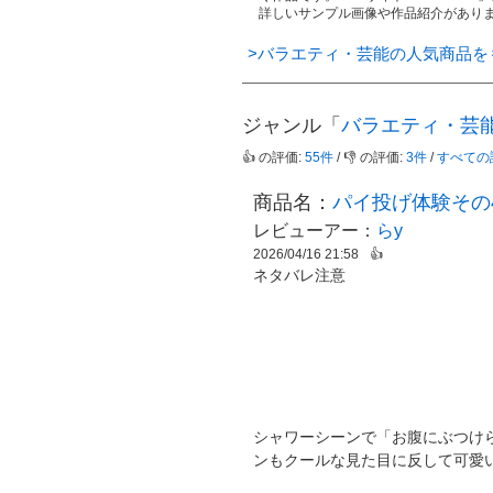
詳しいサンプル画像や作品紹介があり
>バラエティ・芸能の人気商品を
ジャンル「
バラエティ・芸
👍 の評価:
55件
/ 👎 の評価:
3件
/
すべての
商品名：
パイ投げ体験その
レビューアー：
らy
2026/04/16 21:58
👍
ネタバレ注意
シャワーシーンで「お腹にぶつけ
ンもクールな見た目に反して可愛