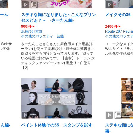
play_arrow
photo_library
play_arrow
ゲーム
ステキな顔になりました～こんなプリン
メイクその36
セスどぉ？～ -さーたん編-
900円〜
2400円〜
泥棒ひげ本舗
Route 207 Revisi
その他のバラエティ・芸能
その他のバラエ
Webサ
さーたんことさらさんに舞台用メイク用品(ド
ユニークなメイ
プル画像
ーラン)を使って 泥棒ひげ・顔全体に落書き～
Webサイト「Ro
顔塗りをする内容となっております。 塗って
ル画像や作品紹
いる範囲は顔のみです。 【素材】 ドーラン(ス
ティックファンデーション) 黒塗り・白塗り
【内
play_arrow
play_arrow
photo_library
ん編-
ペイント体験その55 スタンプを試す
ステキな顔に
編-