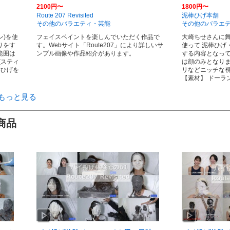
2100円〜
1800円〜
Route 207 Revisited
泥棒ひげ本舗
その他のバラエティ・芸能
その他のバラエ
ン)を使
フェイスペイントを楽しんでいただく作品で
大崎ちせさんに舞
りをす
す。Webサイト「Route207」により詳しいサ
使って 泥棒ひげ
範囲は
ンプル画像や作品紹介があります。
する内容となって
(スティ
は顔のみとなりま
棒ひげを
リなどニッチな
【素材】 ドーラ
もっと見る
商品
play_arrow
play_arrow