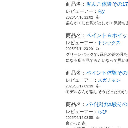
商品名：
泥んこ体験その17
レビューアー：
らy
2026/04/16 22:02
👍
柔らかくした泥がとにかく気持ち
商品名：
ペイント＆ホイッ
レビューアー：
トシックス
2025/07/11 23:20
👍
グリーンバックで､緑色の絵の具を
になる所も見てみたいなって思い
商品名：
ペイント体験その5
レビューアー：
スガチャン
2025/05/17 09:39
👍
モデルさんが楽しそうだったのが
商品名：
パイ投げ体験その
レビューアー：
らび
2025/05/12 03:55
👍
良かった点