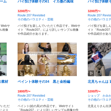
ゲーム
パイ投げ体験その61 イカ墨の風味
パイ投げ体験そ
3200円〜
3200円〜
Route 207 Revisited
Route 207 Revisi
その他のバラエティ・芸能
その他のバラエ
Webサ
パイ投げを楽しんでいただく作品です。Webサ
パイ投げを楽しん
プル画像
イト「Route207」により詳しいサンプル画像
イト「Route2
や作品紹介があります。
や作品紹介があ
play_arrow
play_arrow
photo_library
の素材
ペイント体験その34 黒と金粉編
北見ちゃんは 
1800円〜
3200円〜
Route 207 Revisited
ショップ かみ
その他のバラエティ・芸能
その他のバラエ
でいただ
ペイント(絵の具)の作品です。 Webサイト
北見えりさん出
」により
「Route207」により詳しいサンプル画像や作