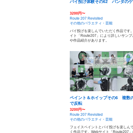
パイ投げ体験その62 パンダの
3200円〜
Route 207 Revisited
その他のバラエティ・芸能
パイ投げを楽しんでいただく作品です。
イト「Route207」により詳しいサン
や作品紹介があります。
play_arrow
ペイント＆ホイップその6 複数
で反転
3200円〜
Route 207 Revisited
その他のバラエティ・芸能
フェイスペイントとパイ投げを楽しん
く作品です。Webサイト「Route207