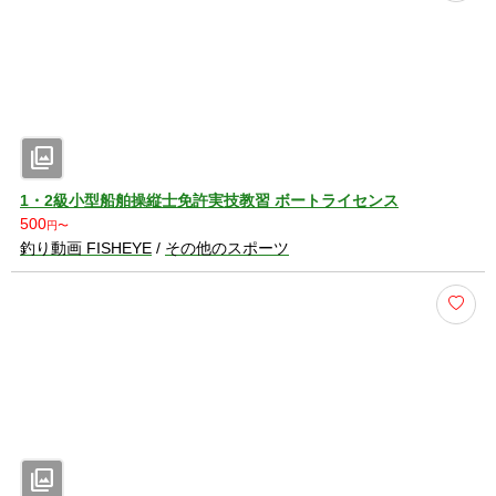
photo_library
1・2級小型船舶操縦士免許実技教習 ボートライセンス
500
円〜
釣り動画 FISHEYE
/
その他のスポーツ
photo_library