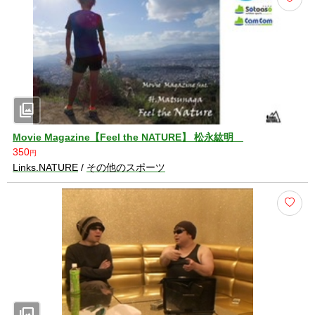
photo_library
Movie Magazine【Feel the NATURE】 松永紘明
350
円
Links.NATURE
/
その他のスポーツ