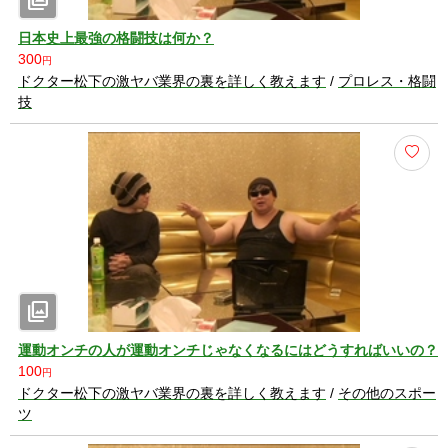
photo_library
日本史上最強の格闘技は何か？
300
円
ドクター松下の激ヤバ業界の裏を詳しく教えます
/
プロレス・格闘
技
photo_library
運動オンチの人が運動オンチじゃなくなるにはどうすればいいの？
100
円
ドクター松下の激ヤバ業界の裏を詳しく教えます
/
その他のスポー
ツ