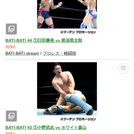
photo_library
BATI-BATI 44 ①臼田勝美 vs 那須晃太郎
315
円
BATI-BATI stream
/
プロレス・格闘技
photo_library
BATI-BATI 43 ①小野武志 vs ホワイト森山
315