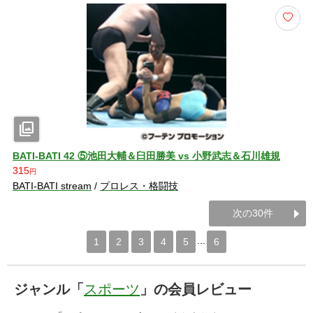
photo_library
BATI-BATI 42 ⑤池田大輔＆臼田勝美 vs 小野武志＆石川雄規
315
円
BATI-BATI stream
/
プロレス・格闘技
次の30件
...
1
2
3
4
5
6
ジャンル「
スポーツ
」の会員レビュー