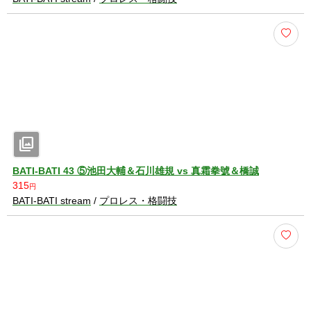
photo_library
BATI-BATI 43 ⑤池田大輔＆石川雄規 vs 真霜拳號＆橋誠
315
円
BATI-BATI stream
/
プロレス・格闘技