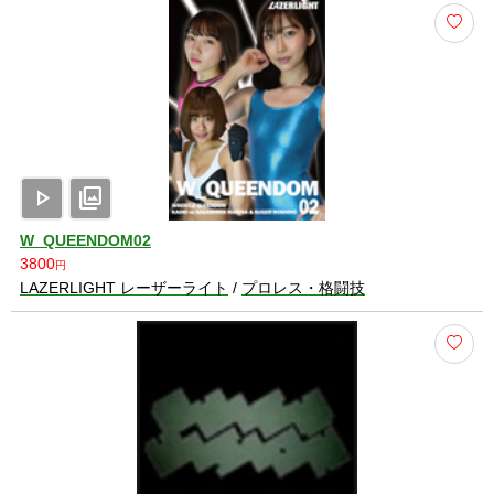
play_arrow
photo_library
W_QUEENDOM02
3800
円
LAZERLIGHT レーザーライト
/
プロレス・格闘技