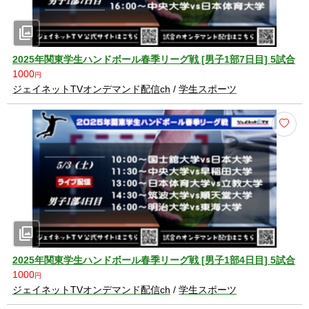
photo_library
2025年関東学生ハンドボール春季リーグ戦 [男子1部7日目] 5試合
1000
円
ジェイネットTVオンデマンド配信ch
/
学生スポーツ
photo_library
2025年関東学生ハンドボール春季リーグ戦 [男子1部4日目] 5試合
1000
円
ジェイネットTVオンデマンド配信ch
/
学生スポーツ