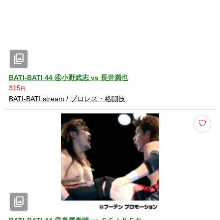
photo_library
BATI-BATI 44 ④小野武志 vs 長井満也
315
円
BATI-BATI stream
/
プロレス・格闘技
photo_library