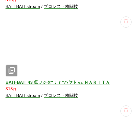
円
BATI-BATI stream
/
プロレス・格闘技
photo_library
BATI-BATI 43 ②フジタ“Ｊｒ”ハヤト vs ＮＡＲＩＴＡ
315
円
BATI-BATI stream
/
プロレス・格闘技