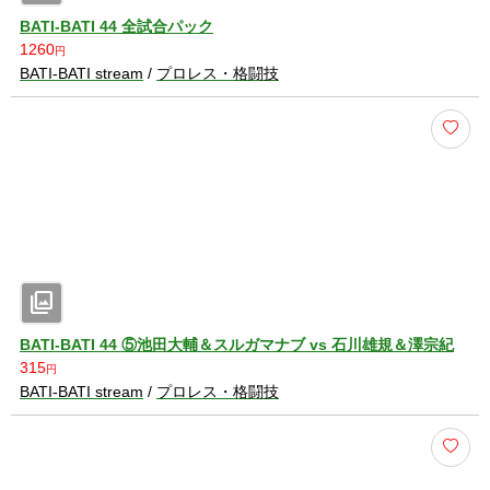
BATI-BATI 44 全試合パック
1260
円
BATI-BATI stream
/
プロレス・格闘技
photo_library
BATI-BATI 44 ⑤池田大輔＆スルガマナブ vs 石川雄規＆澤宗紀
315
円
BATI-BATI stream
/
プロレス・格闘技