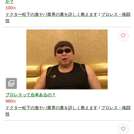
か？
100
円
ドクター松下の激ヤバ業界の裏を詳しく教えます
/
プロレス・格闘
技
photo_library
プロレスって台本あるの？
980
円
ドクター松下の激ヤバ業界の裏を詳しく教えます
/
プロレス・格闘
技