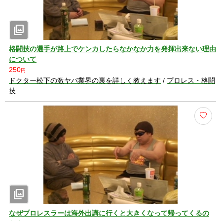
photo_library
格闘技の選手が路上でケンカしたらなかなか力を発揮出来ない理由
について
250
円
ドクター松下の激ヤバ業界の裏を詳しく教えます
/
プロレス・格闘
技
photo_library
なぜプロレスラーは海外出講に行くと大きくなって帰ってくるの