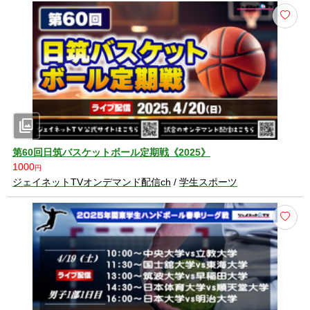
photo_library
第60回日筑バスケットボール定期戦《2025》
1000
円
ジェイネットTVオンデマンド配信ch
/
学生スポーツ