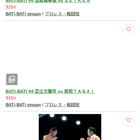
BATI-BATI 44 ③真霜拳號 vs ＳＥＩＫＥＮ
315
円
BATI-BATI stream
/
プロレス・格闘技
photo_library
BATI-BATI 44 ②土方隆司 vs 焙煎ＴＡＧＡＩ
315
円
BATI-BATI stream
/
プロレス・格闘技