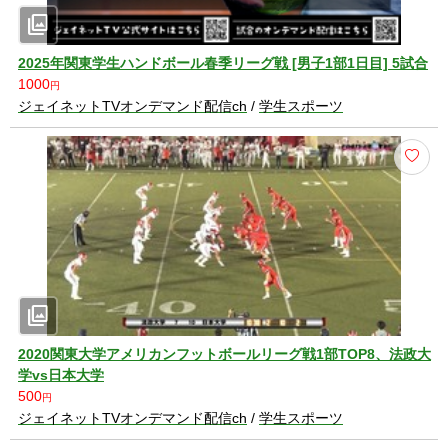
photo_library
2025年関東学生ハンドボール春季リーグ戦 [男子1部1日目] 5試合
1000
円
ジェイネットTVオンデマンド配信ch
/
学生スポーツ
photo_library
2020関東大学アメリカンフットボールリーグ戦1部TOP8、法政大
学vs日本大学
500
円
ジェイネットTVオンデマンド配信ch
/
学生スポーツ