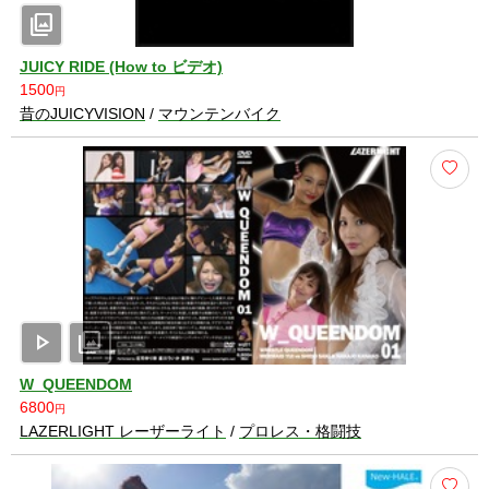
photo_library
JUICY RIDE (How to ビデオ)
1500
円
昔のJUICYVISION
/
マウンテンバイク
play_arrow
photo_library
W_QUEENDOM
6800
円
LAZERLIGHT レーザーライト
/
プロレス・格闘技