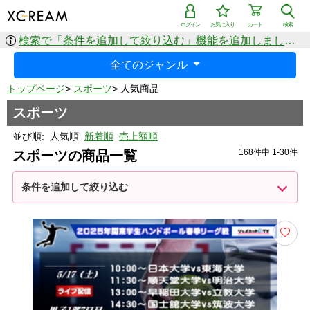
ログイン
お気に入り
カート
検索
検索で「条件を追加して絞り込む」機能を追加しました！
全てのジャンル
トップページ
>
スポーツ
>
人気商品
スポーツ
並び順:
人気順
新着順
売上額順
168件中 1-30件
スポーツの商品一覧
条件を追加して絞り込む