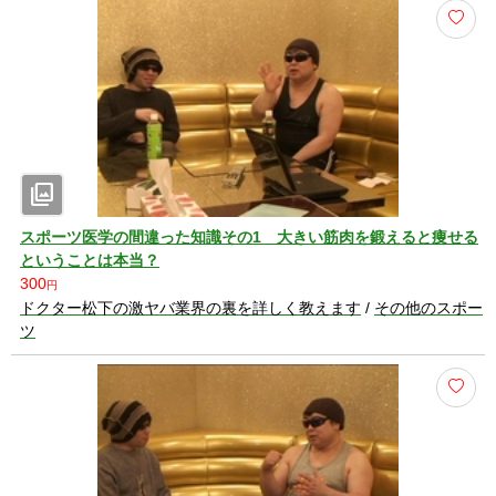
photo_library
スポーツ医学の間違った知識その1 大きい筋肉を鍛えると痩せる
ということは本当？
300
円
ドクター松下の激ヤバ業界の裏を詳しく教えます
/
その他のスポー
ツ