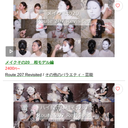
play_arrow
メイクその20 相モデル編
2400
円〜
Route 207 Revisited
/
その他のバラエティ・芸能