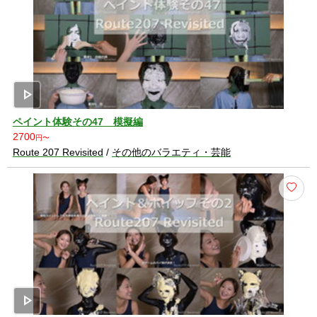
play_arrow
ペイント体験その47 模擬編
2700
円〜
Route 207 Revisited
/
その他のバラエティ・芸能
play_arrow