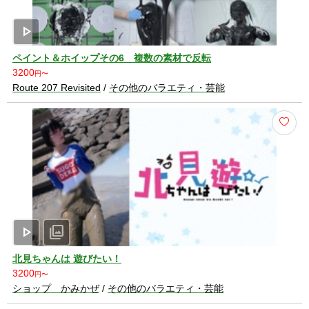
play_arrow
ペイント＆ホイップその6 複数の素材で反転
3200
円〜
Route 207 Revisited
/
その他のバラエティ・芸能
play_arrow
photo_library
北見ちゃんは 遊びたい！
3200
円〜
ショップ かみかぜ
/
その他のバラエティ・芸能