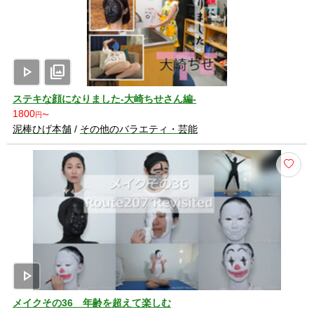
play_arrow
photo_library
ステキな顔になりました-大崎ちせさん編-
1800
円〜
泥棒ひげ本舗
/
その他のバラエティ・芸能
play_arrow
メイクその36 年齢を超えて楽しむ