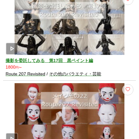
play_arrow
撮影を委託してみる 第17回 黒ペイント編
1800
円〜
Route 207 Revisited
/
その他のバラエティ・芸能