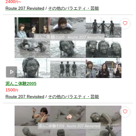
2400
円〜
Route 207 Revisited
/
その他のバラエティ・芸能
play_arrow
泥んこ体験2005
1500
円
Route 207 Revisited
/
その他のバラエティ・芸能