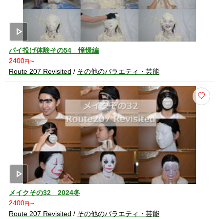
play_arrow
パイ投げ体験その54 憧憬編
2400
円〜
Route 207 Revisited
/
その他のバラエティ・芸能
play_arrow
メイクその32 2024冬
2400
円〜
Route 207 Revisited
/
その他のバラエティ・芸能