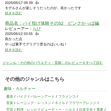
2025/05/17 09:39
👍
モデルさんが楽しそうだったのが、良かったです
続きを読む
商品名：
パイ投げ体験その52 ピンクかっぱ編
レビューアー：
らび
2025/05/12 03:55
👍
良かった点
やっぱ素手でグリグリ塗るのはいいね！
特に21分の途中からとてもいい感じ！
続きを読む
序盤のカメラワークがアップでパイを食らう場面が見れるのも良
かった！
ジャンル「その他のバラエティ・芸能」のレビューをすべて読む
マイナスだった点
モデルさん2人の会話で「これ見てる人はどういう感覚なんだろ
その他のジャンルはこちら
う」という趣旨の発言と「パイを食らう事はなんとも無い」とい
う趣旨の２つの部分ちょっと気分下がってしまったw
趣味・カルチャー
Route207さんいつも良い作品をありがとうございます！
書道
バイク
バルーンアート
フラメンコ
初レビューですが、よく購入させて貰ってます！
音楽トレーニング・レッスン
ネイル
フラワーアレンジ
手芸
料理・レシピ
ビューティー・ヘルス
日本文化
電車