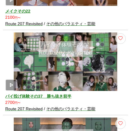
play_arrow
メイクその22
2100
円〜
Route 207 Revisited
/
その他のバラエティ・芸能
play_arrow
パイ投げ体験その37 勝ち抜き前半
2700
円〜
Route 207 Revisited
/
その他のバラエティ・芸能