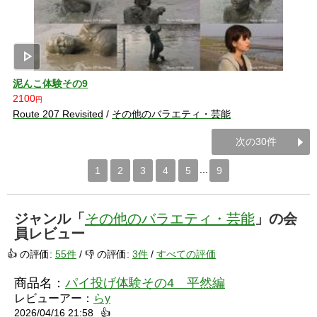
play_arrow
泥んこ体験その9
2100
円
Route 207 Revisited
/
その他のバラエティ・芸能
次の30件
...
1
2
3
4
5
9
ジャンル「
その他のバラエティ・芸能
」の会
員レビュー
👍 の評価:
55件
/ 👎 の評価:
3件
/
すべての評価
商品名：
パイ投げ体験その4 平然編
レビューアー：
らy
2026/04/16 21:58
👍