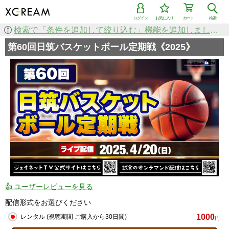
ログイン
お気に入り
カート
検索
検索で「条件を追加して絞り込む」機能を追加しました！
第60回日筑バスケットボール定期戦《2025》
👍 ユーザーレビューを見る
配信形式をお選びください
1000
レンタル (視聴期間 ご購入から30日間)
円