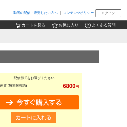
動画の配信・販売したい方へ
｜
コンテンツポリシー
ログイン
カートを見る
お気に入り
よくある質問
配信形式をお選びください
6800
画質 (無期限視聴)
円