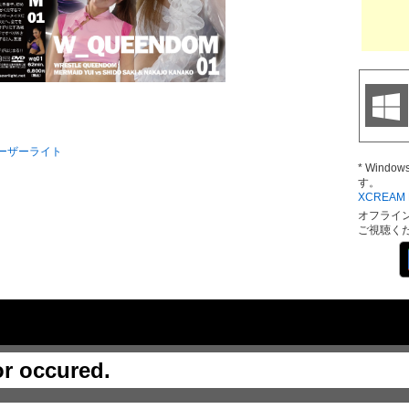
 レーザーライト
* Wind
す。
XCREAM D
オフライ
ご視聴く
or occured.