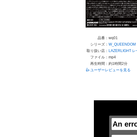
品番：
wq01
シリーズ：
W_QUEENDOM
取り扱い店：
LAZERLIGHT
ファイル：
mp4
再生時間：
約1時間2分
👍 ユーザーレビューを見る
This
is
a
modal
window.
An err
This
modal
can
be