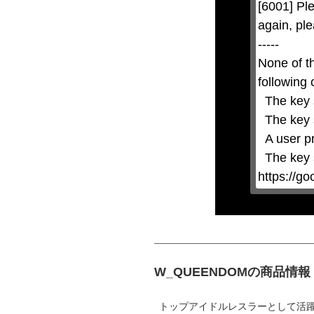
[6001] Ple
closed
by
again, ple
pressing
the
-----

Escape
key
None of t
or
activating
following 
the
close
  The key system is not supported.

button.
  The key system does not support the features requested (e.g. persistent state).

  A user prompt was shown and the user denied access.

  The key system is not available from unsecure contexts. (ie. requires HTTPS) See 
https://g
W_QUEENDOMの商品情報
トップアイドルレスラーとして活