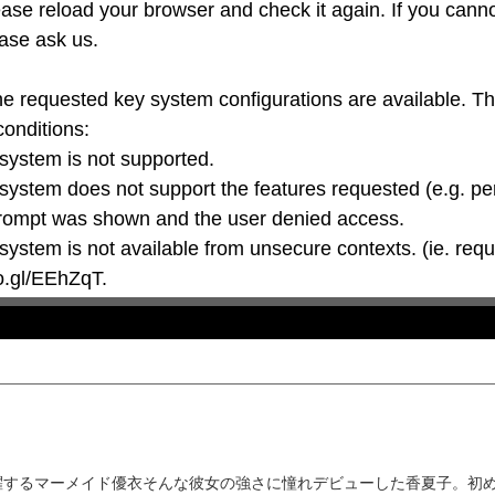
ase reload your browser and check it again. If you canno
ase ask us.

he requested key system configurations are available. T
conditions:

oo.gl/EEhZqT.
躍するマーメイド優衣そんな彼女の強さに憧れデビューした香夏子。初