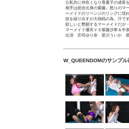
公私共に仲良くなり香夏子の成長
相手は総合出身の紫藤。怒りのマ
ーメイドのリベンジのリングに現
技を繰り出すが大熱戦の為、汗で
欲しいと懇願するマーメイドだが
マーメイド優衣ＶＳ紫藤沙希＆中
出演 庄司ゆり奈 星川ういか 
W_QUEENDOMのサンプ