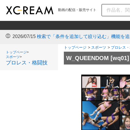
動画の配信・販売サイト
2026/07/15
検索で「条件を追加して絞り込む」機能を追
トップページ
>
スポーツ
>
プロレス・
トップページ
>
スポーツ
>
W_QUEENDOM
[wq01]
プロレス・格闘技