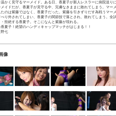
を温かく見守るマーメイド。ある日、香夏子が新人レスラーに病院送り
ーメイドだが、香夏子が見守る中、完膚なきままに敗れてしまう。マー
れたのは紫藤ではなく、香夏子だった。紫藤を引きずりだす為戦うマー
すべり外されてしまい、香夏子の関節技で落とされ、敗れてしまう。全試
・・拒絶する香夏子。そこになんと紫藤が現れる。
条香夏子！絶望のハンディキャップマッチがはじまる！！
星野七
ル画像