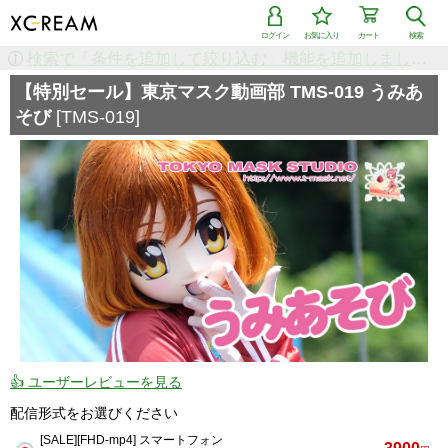
ログイン
お気に入り
カート
検索
検索で「条件を追加して絞り込む」機能を追加しました！
【特別セール】東京マスク動画部 TMS-019 うみあ
そび
[TMS-019]
👍 ユーザーレビューを見る
配信形式をお選びください
[SALE][FHD-mp4] スマートフォン