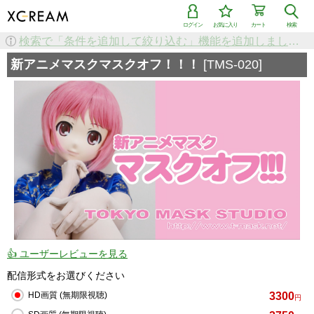
ログイン
お気に入り
カート
検索
検索で「条件を追加して絞り込む」機能を追加しました！
新アニメマスクマスクオフ！！！
[TMS-020]
👍 ユーザーレビューを見る
配信形式をお選びください
3300
HD画質 (無期限視聴)
円