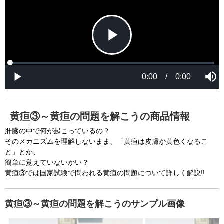
P
L
P
o
r
M
a
o
0:00
/
0:00
u
P
d
g
t
l
l
e
r
e
a
d
e
y
:
s
0
s
%
:
0
黄疸③～黄疸の問題を解こうの商品情報
%
a
肝臓の中で何が起こっているの？
そのメカニズムを理解しないまま、「黄疸は皮膚が黄色くなるこ
と」とか、
y
簡単に覚えていないかい？
黄疸③では国家試験で問われる黄疸の問題について詳しく解説‼
V
黄疸③～黄疸の問題を解こうのサンプル画像