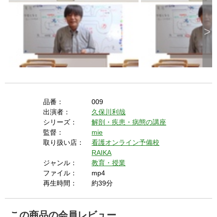
i
>
d
e
品番：
009
出演者：
久保川利哉
シリーズ：
解剖・疾患・病態の講座
o
監督：
mie
取り扱い店：
看護オンライン予備校
RAIKA
ジャンル：
教育・授業
ファイル：
mp4
再生時間：
約39分
この商品の会員レビュー