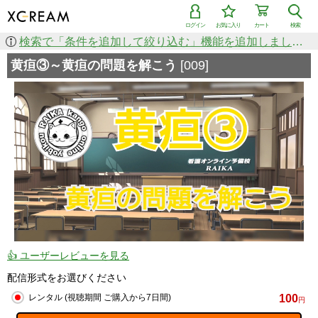
ログイン
お気に入り
カート
検索
検索で「条件を追加して絞り込む」機能を追加しました！
黄疸③～黄疸の問題を解こう
[009]
👍 ユーザーレビューを見る
配信形式をお選びください
100
レンタル (視聴期間 ご購入から7日間)
円