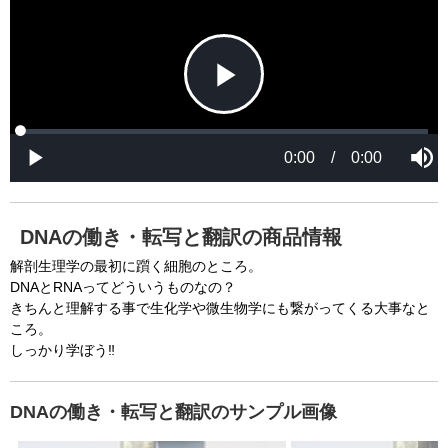
P
L
P
o
r
M
a
o
0:00
/
0:00
u
P
d
g
t
l
l
e
r
e
a
d
e
y
:
s
0
s
%
:
0
DNAの働き・転写と翻訳の商品情報
%
a
解剖生理学の最初に躓く細胞のところ。
DNAとRNAってどういうものなの？
きちんと理解する事で生化学や微生物学にも繋がってくる大事なと
y
ころ。
しっかり学ぼう‼
V
DNAの働き・転写と翻訳のサンプル画像