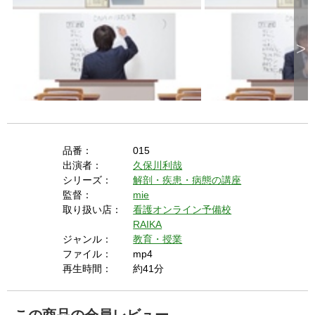
i
>
d
e
品番：
015
出演者：
久保川利哉
シリーズ：
解剖・疾患・病態の講座
o
監督：
mie
取り扱い店：
看護オンライン予備校
RAIKA
ジャンル：
教育・授業
ファイル：
mp4
再生時間：
約41分