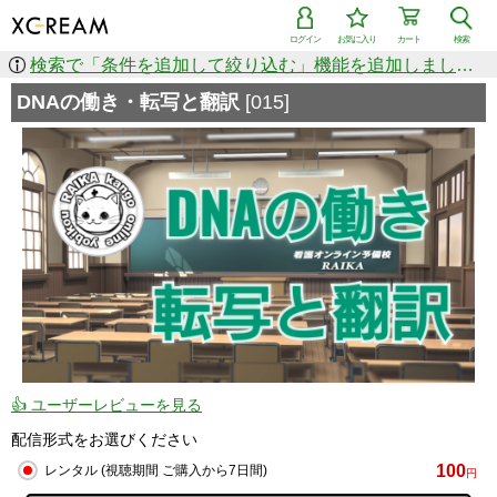
ログイン
お気に入り
カート
検索
検索で「条件を追加して絞り込む」機能を追加しました！
DNAの働き・転写と翻訳
[015]
👍 ユーザーレビューを見る
配信形式をお選びください
100
レンタル (視聴期間 ご購入から7日間)
円