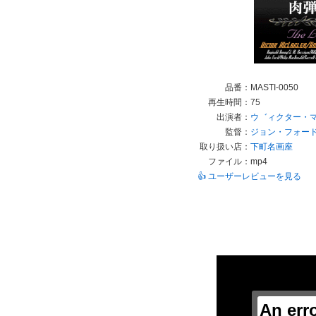
品番：
MASTI-0050
再生時間：
75
出演者：
ウ゛ィクター・
監督：
ジョン・フォー
取り扱い店：
下町名画座
ファイル：
mp4
👍 ユーザーレビューを見る
This
is
a
modal
window.
An err
This