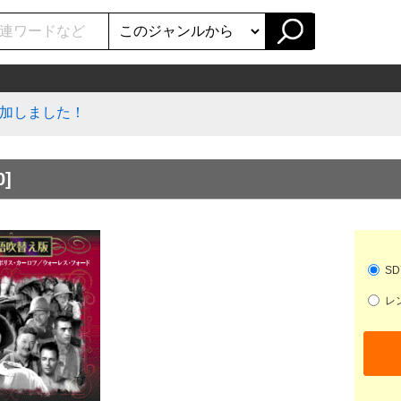
加しました！
0]
SD
レン