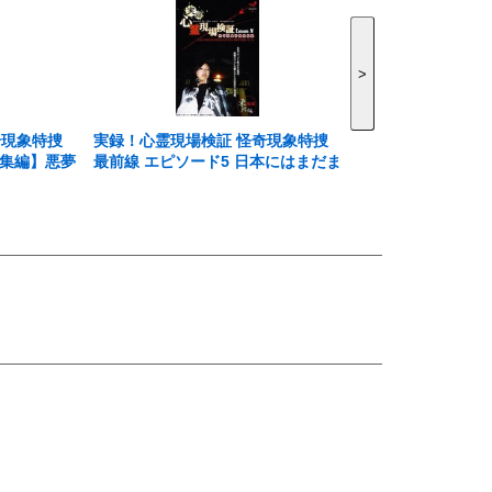
>
奇現象特捜
実録！心霊現場検証 怪奇現象特捜
総集編】悪夢
最前線 エピソード5 日本にはまだま
だあなたの知らない悪夢が渦巻いて
いる。