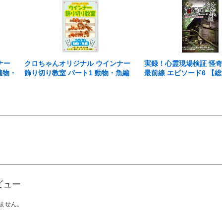
ナー
クロちゃんオリジナル ウインナー
実録！心霊現場検証 怪
植物・
飾り切り教室 パート1 動物・魚編
最前線 エピソード6 【
はずっと付き纏う・・・
ビュー
ません。