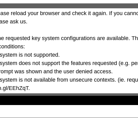
ase reload your browser and check it again. If you canno
ase ask us.

he requested key system configurations are available. T
conditions:

oo.gl/EEhZqT.