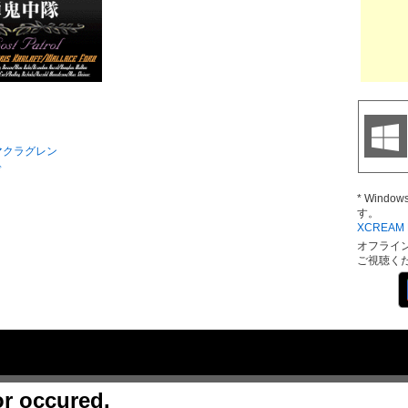
マクラグレン
ド
* Wind
す。
XCREAM D
オフライ
ご視聴く
or occured.