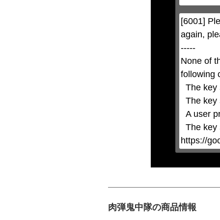
modal
can
be
[6001] Ple
closed
by
again, ple
pressing
the
-----

Escape
key
None of t
or
activating
following 
the
close
  The key system is not supported.

button.
  The key system does not support the features requested (e.g. persistent state).

  A user prompt was shown and the user denied access.

  The key system is not available from unsecure contexts. (ie. requires HTTPS) See 
https://g
肉弾鬼中隊の商品情報