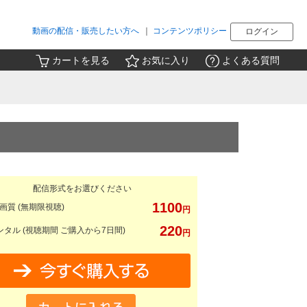
動画の配信・販売したい方へ
｜
コンテンツポリシー
ログイン
カートを見る
お気に入り
よくある質問
配信形式をお選びください
1100
画質 (無期限視聴)
円
220
タル (視聴期間 ご購入から7日間)
円