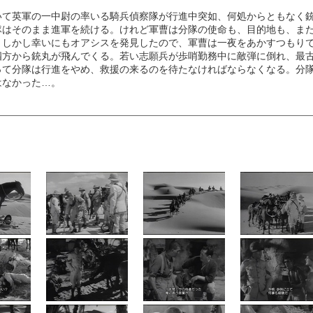
いて英軍の一中尉の率いる騎兵偵察隊が行進中突如、何処からともなく
隊はそのまま進軍を続ける。けれど軍曹は分隊の使命も、目的地も、ま
。しかし幸いにもオアシスを発見したので、軍曹は一夜をあかすつもり
四方から銃丸が飛んでくる。若い志願兵が歩哨勤務中に敵弾に倒れ、最
って分隊は行進をやめ、救援の来るのを待たなければならなくなる。分
はなかった…。