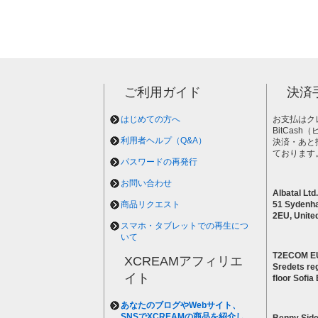
ご利用ガイド
決済
はじめての方へ
お支払はク
BitCas
利用者ヘルプ（Q&A）
決済・あと
ております
パスワードの再発行
お問い合わせ
Albatal Ltd.
商品リクエスト
51 Sydenh
2EU, Unite
スマホ・タブレットでの再生につ
いて
T2ECOM E
XCREAMアフィリエ
Sredets reg
イト
floor Sofi
あなたのブログやWebサイト、
SNSでXCREAMの商品を紹介し