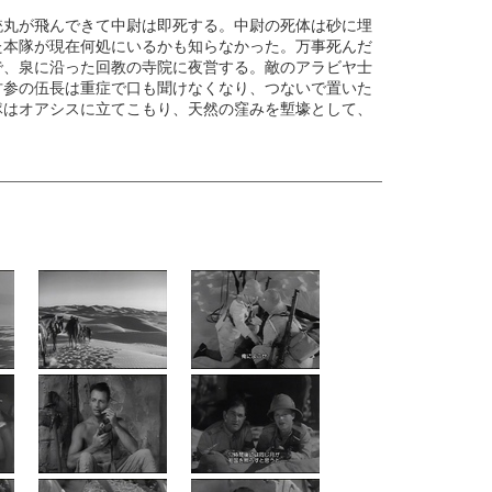
銃丸が飛んできて中尉は即死する。中尉の死体は砂に埋
た本隊が現在何処にいるかも知らなかった。万事死んだ
で、泉に沿った回教の寺院に夜営する。敵のアラビヤ士
古参の伍長は重症で口も聞けなくなり、つないで置いた
隊はオアシスに立てこもり、天然の窪みを塹壕として、