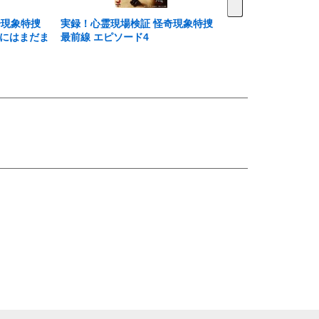
奇現象特捜
実録！心霊現場検証 怪奇現象特捜
本にはまだま
最前線 エピソード4
が渦巻いて