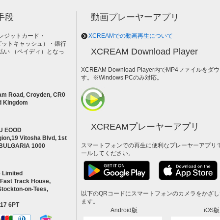
手段
動画プレーヤーアプリ
レジットカード・
XCREAMでの動画再生について
h（ビットキャッシュ）・銀行
XCREAM Download Player
払い （ペイディ）となっ
。
XCREAM Download Player内でMP4ファイ
す。※Windows PCのみ対応。
am Road, Croyden, CR0
d Kingdom
XCREAMプレーヤーアプリ
U EOOD
ion,19 Vitosha Blvd, 1st
スマートフォンでの再生に便利なプレーヤーアプリ
a BULGARIA 1000
ールしてください。
 Limited
 Fast Track House,
Stockton-on-Tees,
以下のQRコードにスマートフォンのカメラをかざ
ます。
S17 6PT
Android版
iOS版