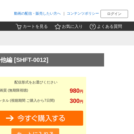
動画の配信・販売したい方へ
｜
コンテンツポリシー
ログイン
カートを見る
お気に入り
よくある質問
の他編
[SHFT-0012]
配信形式をお選びください
980
画質 (無期限視聴)
円
300
タル (視聴期間 ご購入から7日間)
円