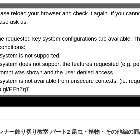
ase reload your browser and check it again. If you canno
ase ask us.

he requested key system configurations are available. T
conditions:

oo.gl/EEhZqT.
ンナー飾り切り教室 パート2 昆虫・植物・その他編の