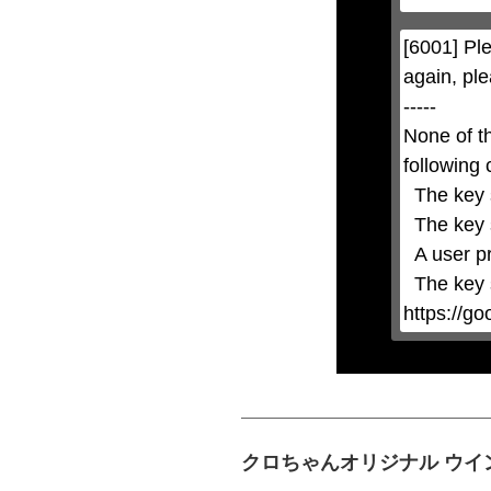
modal
can
be
[6001] Ple
closed
by
again, ple
pressing
the
-----

Escape
key
None of t
or
activating
following 
the
close
  The key system is not supported.

button.
  The key system does not support the features requested (e.g. persistent state).

  A user prompt was shown and the user denied access.

  The key system is not available from unsecure contexts. (ie. requires HTTPS) See 
https://g
クロちゃんオリジナル ウイ