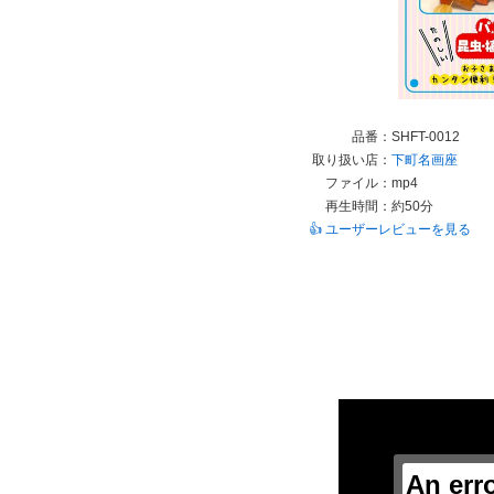
品番：
SHFT-0012
取り扱い店：
下町名画座
ファイル：
mp4
再生時間：
約50分
👍 ユーザーレビューを見る
This
is
a
modal
window.
An err
This