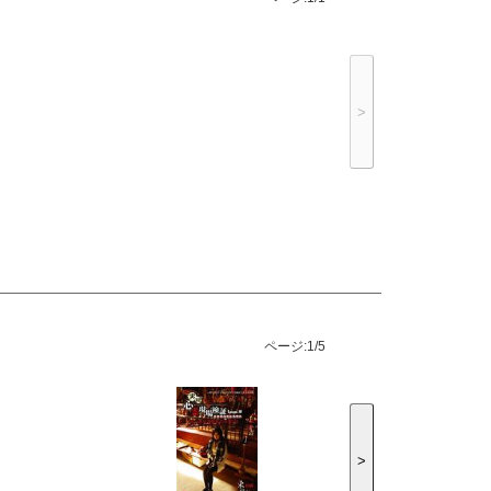
>
ページ:
1/5
>