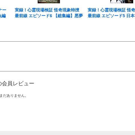
ナー
実録！心霊現場検証 怪奇現象特捜
実録！心霊現場検証 怪
魚編
最前線 エピソード6 【総集編】悪夢
最前線 エピソード5 日
はずっと付き纏う・・・
だあなたの知らない悪夢
いる。
の会員レビュー
まだありません。