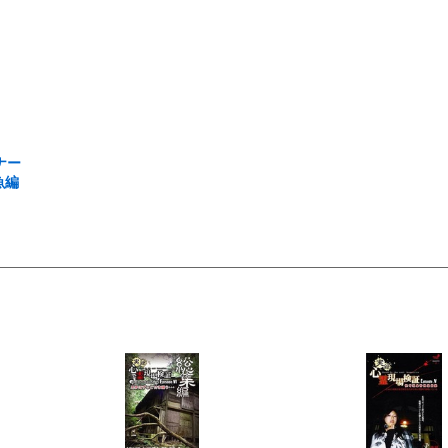
ナー
魚編