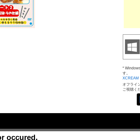
* Wind
す。
XCREAM D
オフライ
ご視聴く
or occured.