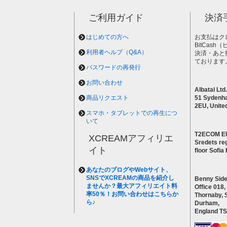
ご利用ガイド
決済
はじめての方へ
お支払はク
BitCas
利用者ヘルプ（Q&A）
決済・あと
ております
パスワードの再発行
お問い合わせ
Albatal Ltd.
商品リクエスト
51 Sydenh
2EU, Unite
スマホ・タブレットでの再生につ
いて
T2ECOM E
XCREAMアフィリエ
Sredets reg
イト
floor Sofi
あなたのブログやWebサイト、
SNSでXCREAMの商品を紹介し
Benny Side
ませんか？最大アフィリエイト料
Office 018,
率50％！お問い合わせはこちらか
Thornaby, 
ら♪
Durham,
England T