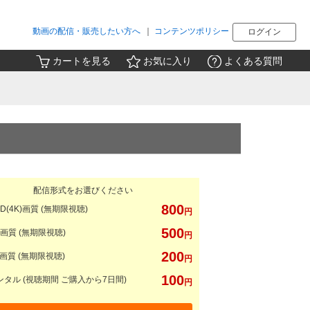
動画の配信・販売したい方へ
｜
コンテンツポリシー
ログイン
カートを見る
お気に入り
よくある質問
配信形式をお選びください
800
D(4K)画質 (無期限視聴)
円
500
画質 (無期限視聴)
円
200
画質 (無期限視聴)
円
100
タル (視聴期間 ご購入から7日間)
円