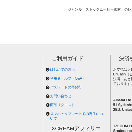
ジャンル「ストックムービー素材」のレ
ご利用ガイド
決済
はじめての方へ
お支払はク
BitCas
利用者ヘルプ（Q&A）
決済・あと
ております
パスワードの再発行
お問い合わせ
Albatal Ltd.
商品リクエスト
51 Sydenh
2EU, Unite
スマホ・タブレットでの再生につ
いて
T2ECOM E
XCREAMアフィリエ
Sredets reg