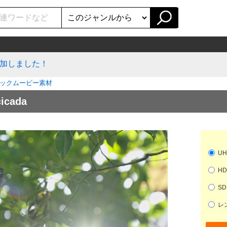
加しました！
ックムービー素材
cada
UH
HD
SD
レン