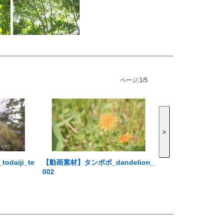
ページ:
1/5
>
aiji_te
【動画素材】タンポポ_dandelion_
002