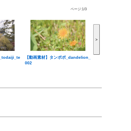
ページ:
1/3
>
aiji_te
【動画素材】タンポポ_dandelion_
002