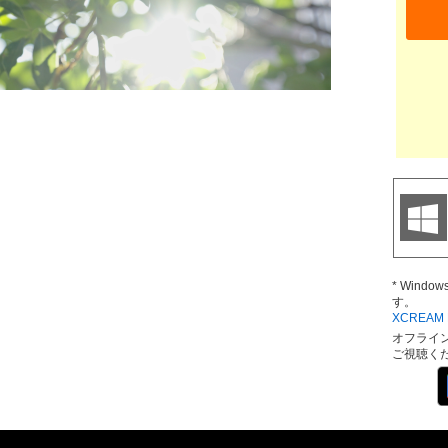
* Wind
す。
XCREAM D
オフライ
ご視聴く