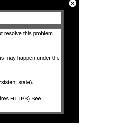
Close
Modal
Dialog
t resolve this problem 
his may happen under the 