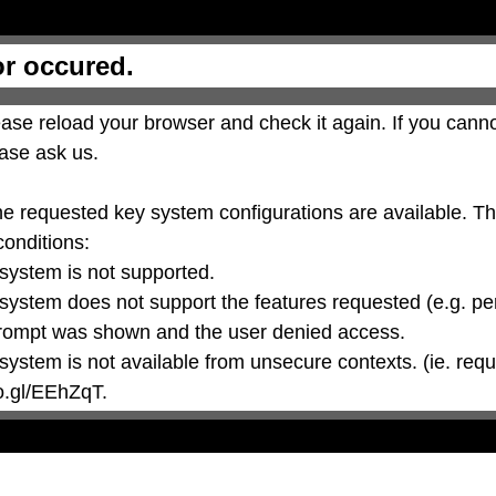
or occured.
ase reload your browser and check it again. If you canno
ase ask us.

he requested key system configurations are available. T
conditions:

oo.gl/EEhZqT.