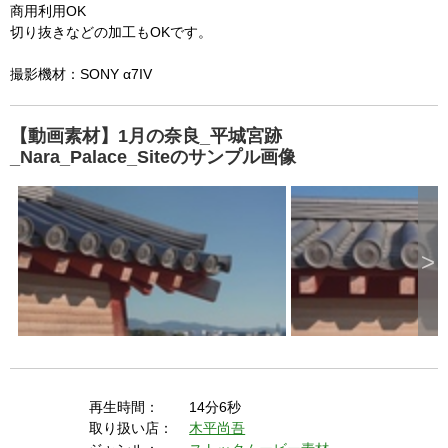
requested (e.g. persistent state).

e
商用利用OK
d
b
  A user prompt was shown and the user denied 
切り抜きなどの加工もOKです。
y
p
r
access.

e
s
撮影機材：SONY α7IV
  The key system is not available from unsecure 
s
i
n
contexts. (ie. requires HTTPS) See 
g
t
h
【動画素材】1月の奈良_平城宮跡
https://goo.gl/EEhZqT.
e
E
_Nara_Palace_Siteのサンプル画像
s
c
a
p
e
k
e
y
o
r
>
a
c
t
i
v
a
t
i
n
g
t
h
e
c
l
再生時間：
14分6秒
o
s
取り扱い店：
木平尚吾
e
b