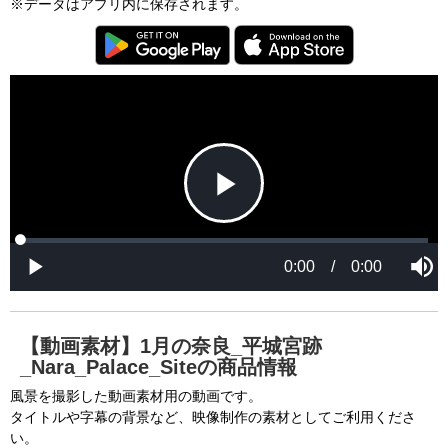
※データはアプリ内に保存されます。
T
h
i
C
s
l
i
o
s
s
a
e
An error occured.
m
M
o
o
d
d
a
a
l
l
w
D
[6001] Please reload your browser and check it 
i
i
n
a
d
again. If you cannot resolve this problem again, 
l
o
o
w
g
please ask us.

.
T
h
-----

i
s
m
None of the requested key system configurations 
o
d
are available. This may happen under the 
a
【動画素材】1月の奈良_平城宮跡
l
c
_Nara_Palace_Siteの商品情報
following conditions:

a
n
b
  The key system is not supported.

風景を撮影した動画素材用の動画です。
e
c
タイトルや字幕の背景など、映像制作の素材としてご利用くださ
  The key system does not support the features 
l
o
い。
s