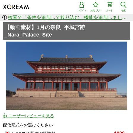
ログイン
お気に入り
カート
検索
検索で「条件を追加して絞り込む」機能を追加しました！
【動画素材】1月の奈良_平城宮跡
_Nara_Palace_Site
👍 ユーザーレビューを見る
配信形式をお選びください