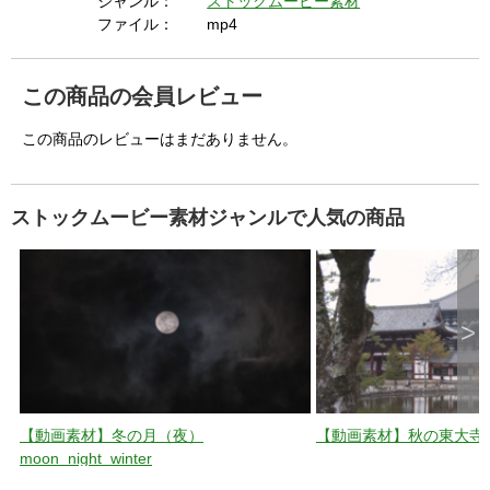
ジャンル：
ストックムービー素材
u
t
ファイル：
mp4
t
o
n
.
この商品の会員レビュー
この商品のレビューはまだありません。
ストックムービー素材ジャンルで人気の商品
>
【動画素材】冬の月（夜）
【動画素材】秋の東大寺_toda
moon_night_winter