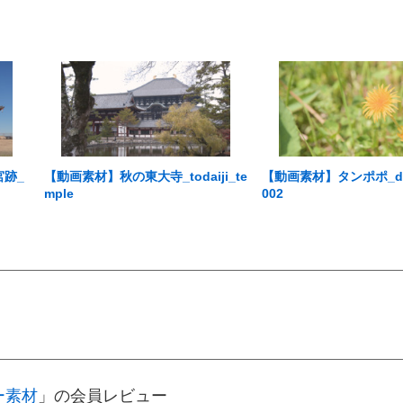
宮跡_
【動画素材】秋の東大寺_todaiji_te
【動画素材】タンポポ_dan
mple
002
ー素材
」の会員レビュー