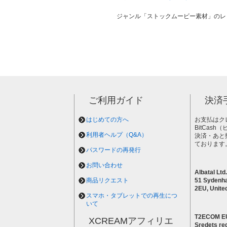
ジャンル「ストックムービー素材」のレ
ご利用ガイド
決済
はじめての方へ
お支払はク
BitCas
利用者ヘルプ（Q&A）
決済・あと
ております
パスワードの再発行
お問い合わせ
Albatal Ltd.
商品リクエスト
51 Sydenh
2EU, Unite
スマホ・タブレットでの再生につ
いて
T2ECOM E
XCREAMアフィリエ
Sredets reg