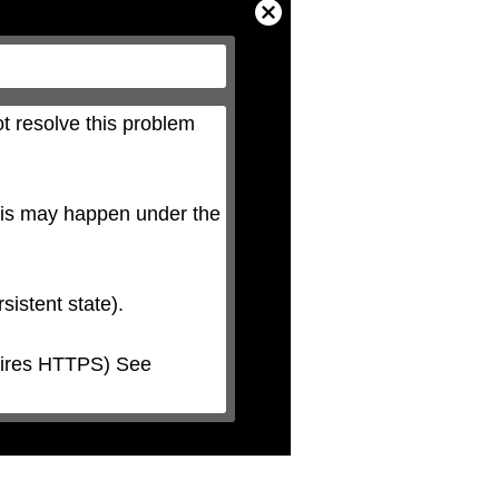
Close
Modal
Dialog
t resolve this problem 
his may happen under the 