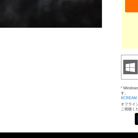
* Wind
す。
XCREAM D
オフライ
ご視聴く