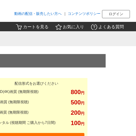
動画の配信・販売したい方へ
｜
コンテンツポリシー
ログイン
カートを見る
お気に入り
よくある質問
配信形式をお選びください
800
D(4K)画質 (無期限視聴)
円
500
画質 (無期限視聴)
円
200
画質 (無期限視聴)
円
100
タル (視聴期間 ご購入から7日間)
円