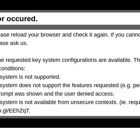
or occured.
ase reload your browser and check it again. If you canno
ase ask us.

he requested key system configurations are available. T
conditions:

oo.gl/EEhZqT.