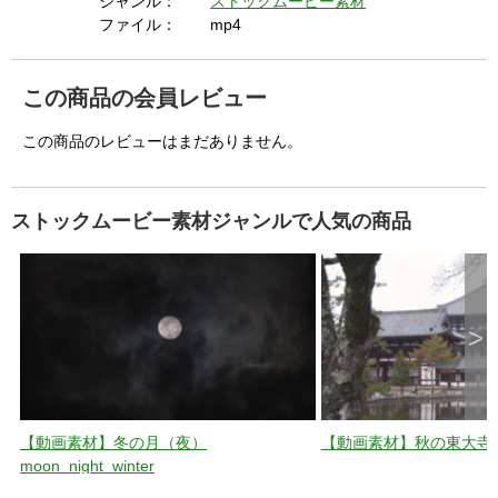
ジャンル：
ストックムービー素材
u
t
ファイル：
mp4
t
o
n
.
この商品の会員レビュー
この商品のレビューはまだありません。
ストックムービー素材ジャンルで人気の商品
>
【動画素材】冬の月（夜）
【動画素材】秋の東大寺_toda
moon_night_winter