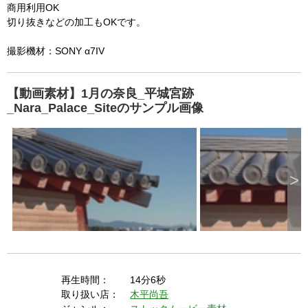
requested (e.g. persistent state).

e
商用利用OK
d
b
  A user prompt was shown and the user denied 
切り抜きなどの加工もOKです。
y
p
r
access.

e
s
撮影機材：SONY α7IV
  The key system is not available from unsecure 
s
i
n
contexts. (ie. requires HTTPS) See 
g
t
h
【動画素材】1月の奈良_平城宮跡
https://goo.gl/EEhZqT.
e
E
_Nara_Palace_Siteのサンプル画像
s
c
a
p
e
k
e
y
o
r
>
a
c
t
i
v
a
t
i
n
g
t
h
e
c
l
再生時間：
14分6秒
o
s
取り扱い店：
木平尚吾
e
b