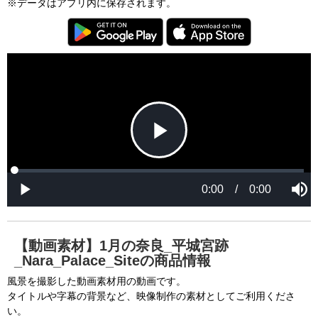
※データはアプリ内に保存されます。
T
h
i
C
s
l
i
o
s
s
a
e
An error occured.
m
M
o
o
d
d
a
a
l
l
w
D
[6001] Please reload your browser and check it 
i
i
n
a
d
again. If you cannot resolve this problem again, 
l
o
o
w
g
please ask us.

.
T
h
-----

i
s
m
None of the requested key system configurations 
o
d
are available. This may happen under the 
a
【動画素材】1月の奈良_平城宮跡
l
c
_Nara_Palace_Siteの商品情報
following conditions:

a
n
b
  The key system is not supported.

風景を撮影した動画素材用の動画です。
e
c
タイトルや字幕の背景など、映像制作の素材としてご利用くださ
  The key system does not support the features 
l
o
い。
s