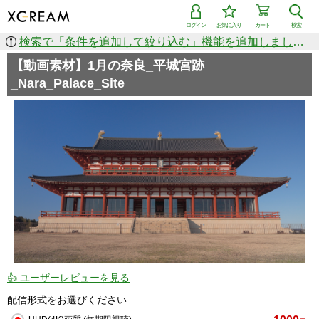
ログイン
お気に入り
カート
検索
検索で「条件を追加して絞り込む」機能を追加しました！
【動画素材】1月の奈良_平城宮跡
_Nara_Palace_Site
👍 ユーザーレビューを見る
配信形式をお選びください