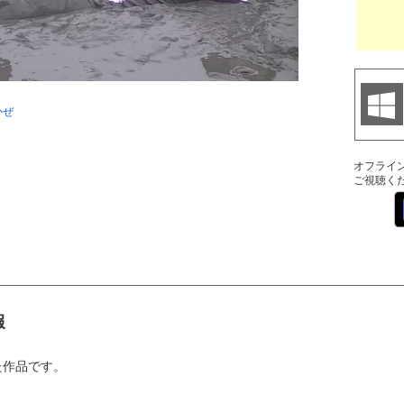
かぜ
オフライ
ご視聴く
報
た作品です。