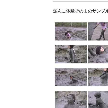
泥んこ体験その１のサンプ