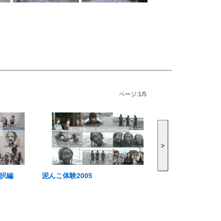
ページ:
1/5
>
二択編
泥んこ体験2005