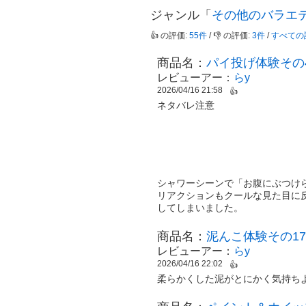
ジャンル「
その他のバラエ
👍 の評価:
55件
/ 👎 の評価:
3件
/
すべての
商品名：
パイ投げ体験その
レビューアー：
らy
2026/04/16 21:58
👍
ネタバレ注意
シャワーシーンで「お腹にぶつけ
リアクションもクールな見た目に
してしまいました。
商品名：
泥んこ体験その17
レビューアー：
らy
2026/04/16 22:02
👍
柔らかくした泥がとにかく気持ち