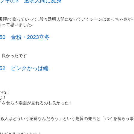
プその3 透明人間に変身
刷毛で塗っていって､段々透明人間になっていくシーンはめっちゃ良かっ
なって思いました｡
0 金粉・2023立冬
、良かったです
52 ピンクかっぱ編
いね！
じ！
イを食らう場面が見れるのも良かった！
てる人はどういう感覚なんだろう」という趣旨の発言と「パイを食らう