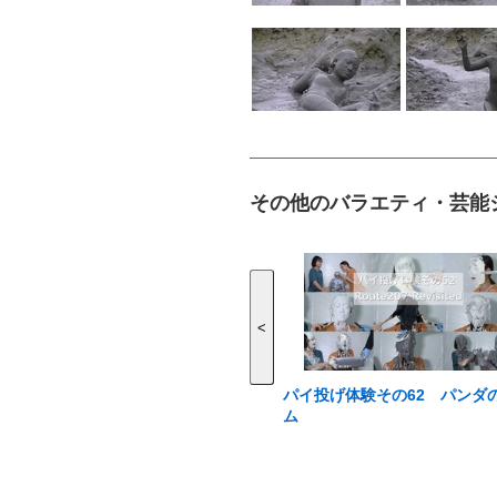
その他のバラエティ・芸能
<
パイ投げ体験その62 パンダ
ム