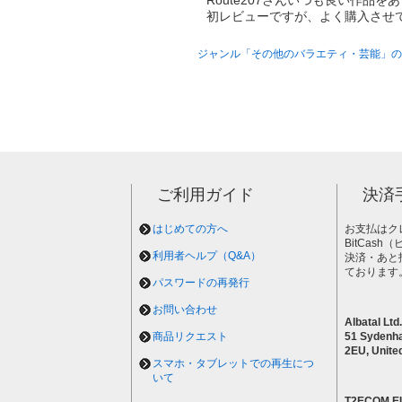
Route207さんいつも良い作品
初レビューですが、よく購入させ
ジャンル「その他のバラエティ・芸能」の
ご利用ガイド
決済
はじめての方へ
お支払はク
BitCas
利用者ヘルプ（Q&A）
決済・あと
ております
パスワードの再発行
お問い合わせ
Albatal Ltd.
商品リクエスト
51 Sydenh
2EU, Unite
スマホ・タブレットでの再生につ
いて
T2ECOM E