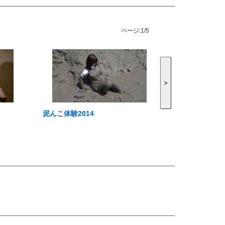
ページ:
1/5
>
泥んこ体験2014