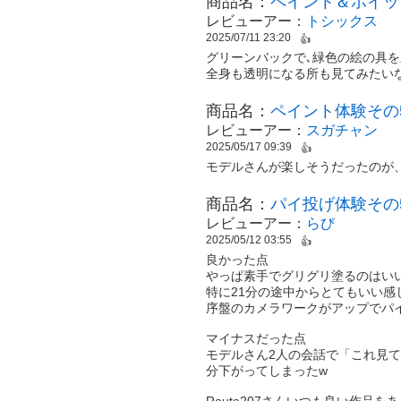
商品名：
ペイント＆ホイッ
レビューアー：
トシックス
2025/07/11 23:20
👍
グリーンバックで､緑色の絵の具を
全身も透明になる所も見てみたい
商品名：
ペイント体験その5
レビューアー：
スガチャン
2025/05/17 09:39
👍
モデルさんが楽しそうだったのが
商品名：
パイ投げ体験その
レビューアー：
らび
2025/05/12 03:55
👍
良かった点
やっぱ素手でグリグリ塗るのはい
特に21分の途中からとてもいい感
序盤のカメラワークがアップでパ
マイナスだった点
モデルさん2人の会話で「これ見
分下がってしまったw