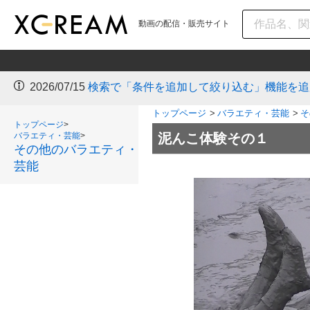
動画の配信・販売サイト
2026/06/30
海外発行のクレジットカードが再びご利用可
トップページ
>
バラエティ・芸能
>
そ
トップページ
>
バラエティ・芸能
>
泥んこ体験その１
その他のバラエティ・
芸能