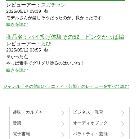
レビューアー：
スガチャン
2025/05/17 09:39
👍
モデルさんが楽しそうだったのが、良かったです
続きを読む
商品名：
パイ投げ体験その52 ピンクかっぱ編
レビューアー：
らび
2025/05/12 03:55
👍
良かった点
やっぱ素手でグリグリ塗るのはいいね！
特に21分の途中からとてもいい感じ！
続きを読む
序盤のカメラワークがアップでパイを食らう場面が見れるのも良
かった！
ジャンル「その他のバラエティ・芸能」のレビューをすべて読む
マイナスだった点
モデルさん2人の会話で「これ見てる人はどういう感覚なんだろ
う」という趣旨の発言と「パイを食らう事はなんとも無い」とい
趣味・カルチャー
ビジネス・教育
う趣旨の２つの部分ちょっと気分下がってしまったw
音楽
オーディオブック
Route207さんいつも良い作品をありがとうございます！
電子書籍
バラエティ・芸能
初レビューですが、よく購入させて貰ってます！