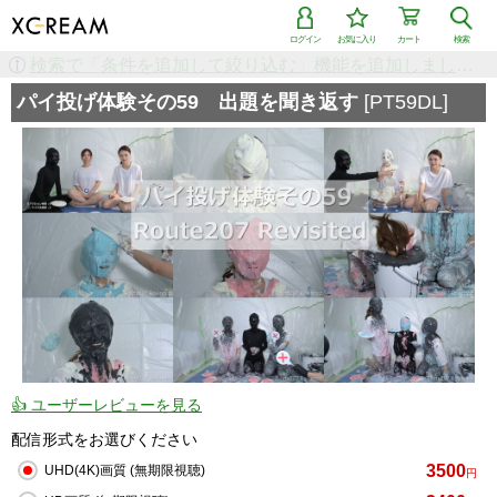
ログイン
お気に入り
カート
検索
検索で「条件を追加して絞り込む」機能を追加しました！
パイ投げ体験その59 出題を聞き返す
[PT59DL]
👍 ユーザーレビューを見る
配信形式をお選びください
3500
UHD(4K)画質 (無期限視聴)
円