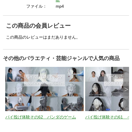
i
能
ファイル：
mp4
d
この商品の会員レビュー
この商品のレビューはまだありません。
e
その他のバラエティ・芸能ジャンルで人気の商品
o
>
パイ投げ体験その62 パンダのゲーム
パイ投げ体験その61 