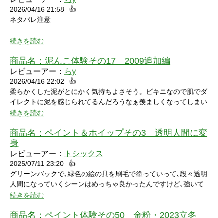
2026/04/16 21:58
👍
ネタバレ注意
続きを読む
商品名：
泥んこ体験その17 2009追加編
レビューアー：
らy
2026/04/16 22:02
👍
シャワーシーンで「お腹にぶつけられたら声出ちゃうだろうな」
柔らかくした泥がとにかく気持ちよさそう。ビキニなので肌でダ
と思っていたところにパイをちょうどぶつけられ「予想が当たっ
イレクトに泥を感じられてるんだろうなぁ羨ましくなってしまい
たw」と笑ってしまいました。リアクションもクールな見た目に
ました。
続きを読む
反して可愛いらしくグッときました。最後の最後でミスってしま
い悔しさを滲ませながら罰ゲームを受けている姿にドキドキして
商品名：
ペイント＆ホイップその3 透明人間に変
しまいました。
身
レビューアー：
トシックス
2025/07/11 23:20
👍
グリーンバックで､緑色の絵の具を刷毛で塗っていって､段々透明
人間になっていくシーンはめっちゃ良かったんですけど､強いて
言うなら､上半身だけで無くて､全身も透明になる所も見てみたい
続きを読む
なって思いました｡
商品名：
ペイント体験その50 金粉・2023立冬