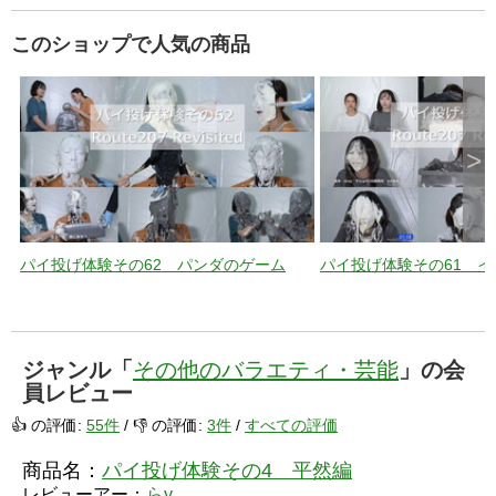
このショップで人気の商品
>
パイ投げ体験その62 パンダのゲーム
パイ投げ体験その61 
ジャンル「
その他のバラエティ・芸能
」の会
員レビュー
👍 の評価:
55件
/ 👎 の評価:
3件
/
すべての評価
商品名：
パイ投げ体験その4 平然編
レビューアー：
らy