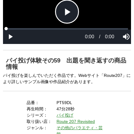
P
L
P
o
r
M
a
o
0:00
/
0:00
u
P
d
g
t
l
l
e
r
e
a
d
e
y
:
s
0
s
%
:
0
パイ投げ体験その59 出題を聞き返すの商品
%
a
情報
パイ投げを楽しんでいただく作品です。Webサイト「Route207」に
より詳しいサンプル画像や作品紹介があります。
y
品番：
PT59DL
再生時間：
47分28秒
V
シリーズ：
パイ投げ
取り扱い店：
Route 207 Revisited
ジャンル：
その他のバラエティ・芸