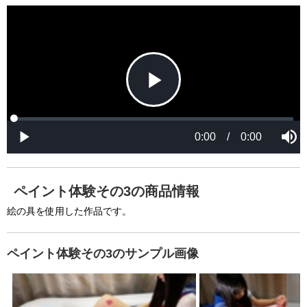
P
L
P
o
r
M
a
o
0:00
/
0:00
u
P
d
g
t
l
l
e
r
e
a
d
e
y
:
s
0
s
%
:
0
ペイント体験その3の商品情報
%
a
絵の具を使用した作品です。
ペイント体験その3のサンプル画像
y