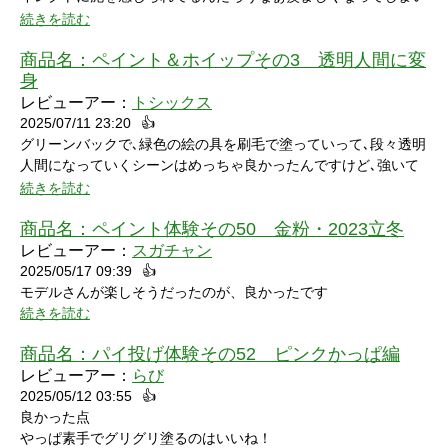
たw」と笑ってしまいました。リアクションもクールな見た目に
ました。
続きを読む
反して可愛いらしくグッときました。最後の最後でミスってしま
い悔しさを滲ませながら罰ゲームを受けている姿にドキドキして
商品名：
ペイント＆ホイップその3 透明人間に変
しまいました。
身
レビューアー：
トシックス
2025/07/11 23:20
👍
グリーンバックで､緑色の絵の具を刷毛で塗っていって､段々透明
人間になっていくシーンはめっちゃ良かったんですけど､強いて
言うなら､上半身だけで無くて､全身も透明になる所も見てみたい
続きを読む
なって思いました｡
商品名：
ペイント体験その50 金粉・2023立冬
レビューアー：
スガチャン
2025/05/17 09:39
👍
モデルさんが楽しそうだったのが、良かったです
続きを読む
商品名：
パイ投げ体験その52 ピンクかっぱ編
レビューアー：
らび
2025/05/12 03:55
👍
良かった点
やっぱ素手でグリグリ塗るのはいいね！