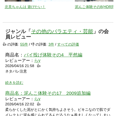
北見ちゃんは 遊びたい！
泥んこ体験その8(HDR同
ジャンル「
その他のバラエティ・芸能
」の会
員レビュー
👍 の評価:
55件
/ 👎 の評価:
3件
/
すべての評価
商品名：
パイ投げ体験その4 平然編
レビューアー：
らy
2026/04/16 21:58
👍
ネタバレ注意
続きを読む
商品名：
泥んこ体験その17 2009追加編
レビューアー：
らy
2026/04/16 22:02
👍
シャワーシーンで「お腹にぶつけられたら声出ちゃうだろうな」
柔らかくした泥がとにかく気持ちよさそう。ビキニなので肌でダ
と思っていたところにパイをちょうどぶつけられ「予想が当たっ
イレクトに泥を感じられてるんだろうなぁ羨ましくなってしまい