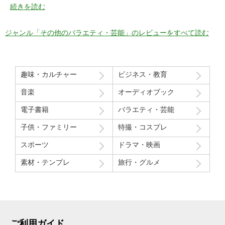
特に21分の途中からとてもいい感じ！
続きを読む
序盤のカメラワークがアップでパイを食らう場面が見れるのも良
かった！
ジャンル「その他のバラエティ・芸能」のレビューをすべて読む
マイナスだった点
モデルさん2人の会話で「これ見てる人はどういう感覚なんだろ
う」という趣旨の発言と「パイを食らう事はなんとも無い」とい
趣味・カルチャー
ビジネス・教育
う趣旨の２つの部分ちょっと気分下がってしまったw
音楽
オーディオブック
Route207さんいつも良い作品をありがとうございます！
電子書籍
バラエティ・芸能
初レビューですが、よく購入させて貰ってます！
子供・ファミリー
特撮・コスプレ
スポーツ
ドラマ・映画
素材・テンプレ
旅行・グルメ
ご利用ガイド