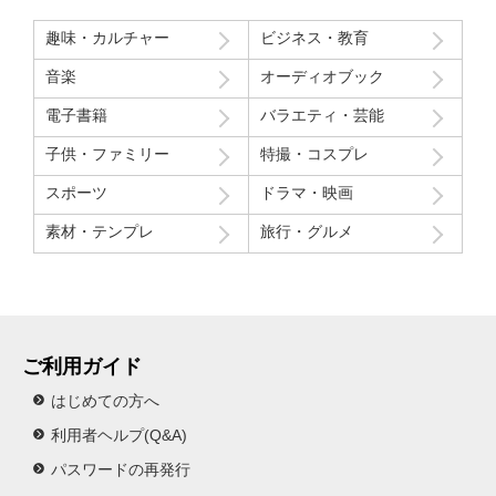
モデルさん2人の会話で「これ見てる人はどういう感覚なんだろ
う」という趣旨の発言と「パイを食らう事はなんとも無い」とい
趣味・カルチャー
ビジネス・教育
う趣旨の２つの部分ちょっと気分下がってしまったw
音楽
オーディオブック
Route207さんいつも良い作品をありがとうございます！
電子書籍
バラエティ・芸能
初レビューですが、よく購入させて貰ってます！
子供・ファミリー
特撮・コスプレ
スポーツ
ドラマ・映画
素材・テンプレ
旅行・グルメ
ご利用ガイド
はじめての方へ
利用者ヘルプ(Q&A)
パスワードの再発行