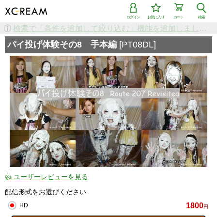
ログイン
お気に入り
カート
検索
検索で「条件を追加して絞り込む」機能を追加しました！
パイ投げ体験その8 手本編
[PT08DL]
👍 ユーザーレビューを見る
配信形式をお選びください
1800
HD
円