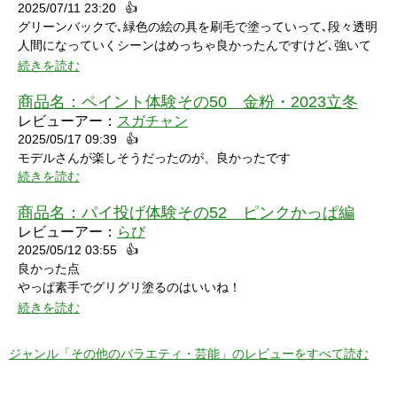
2025/07/11 23:20
👍
グリーンバックで､緑色の絵の具を刷毛で塗っていって､段々透明
人間になっていくシーンはめっちゃ良かったんですけど､強いて
言うなら､上半身だけで無くて､全身も透明になる所も見てみたい
続きを読む
なって思いました｡
商品名：
ペイント体験その50 金粉・2023立冬
レビューアー：
スガチャン
2025/05/17 09:39
👍
モデルさんが楽しそうだったのが、良かったです
続きを読む
商品名：
パイ投げ体験その52 ピンクかっぱ編
レビューアー：
らび
2025/05/12 03:55
👍
良かった点
やっぱ素手でグリグリ塗るのはいいね！
特に21分の途中からとてもいい感じ！
続きを読む
序盤のカメラワークがアップでパイを食らう場面が見れるのも良
かった！
ジャンル「その他のバラエティ・芸能」のレビューをすべて読む
マイナスだった点