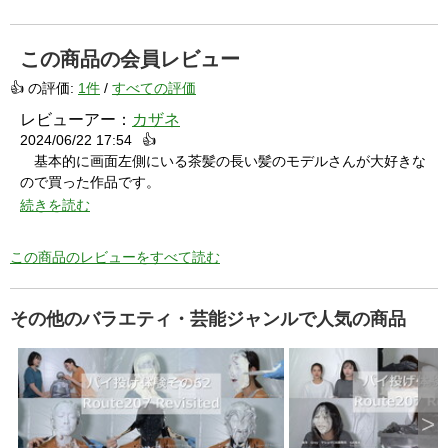
a
p
e
k
e
この商品の会員レビュー
y
o
r
👍 の評価:
1件
/
すべての評価
a
c
t
レビューアー：
カザネ
i
v
2024/06/22 17:54
👍
a
t
基本的に画面左側にいる茶髪の長い髪のモデルさんが大好きな
i
n
g
ので買った作品です。
t
h
作品としてはこちらが先ですが、のちの評価編（モデルさんに
続きを読む
e
c
とってはこちらが最初）に出演しているモデルさんがクリームの
l
o
中に顔を突っ込んだり（もう一人の方に最初押し込まれます
s
この商品のレビューをすべて読む
e
が）、パイ投げ連打を喰らったりとかなりドロドロになるのでメ
b
u
ッシー好きにはたまらない作品になっています。
t
t
最初に汚れるのをもう一人の方に譲ったり、クリーム顔面ツッ
o
その他のバラエティ・芸能ジャンルで人気の商品
n
コミの時に多少怖気づいてる姿がとてもいいです。クリーム顔面
.
ツッコミの時に最後はダチョウ倶楽部みたいに絶対に押さないで
くださいねって言った後にもう一人の方に押し込まれてしまって
顔をクリームまみれにしちゃうところはかわいいです。
>