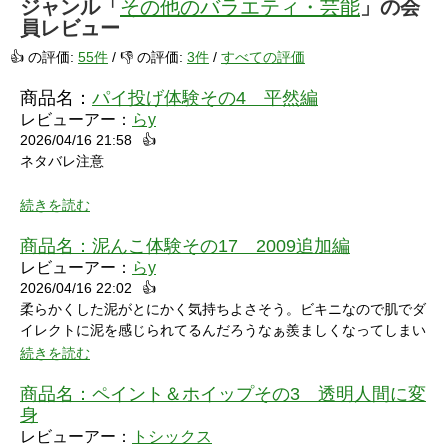
ジャンル「
その他のバラエティ・芸能
」の会
員レビュー
👍 の評価:
55件
/ 👎 の評価:
3件
/
すべての評価
商品名：
パイ投げ体験その4 平然編
レビューアー：
らy
2026/04/16 21:58
👍
ネタバレ注意
続きを読む
商品名：
泥んこ体験その17 2009追加編
レビューアー：
らy
2026/04/16 22:02
👍
シャワーシーンで「お腹にぶつけられたら声出ちゃうだろうな」
柔らかくした泥がとにかく気持ちよさそう。ビキニなので肌でダ
と思っていたところにパイをちょうどぶつけられ「予想が当たっ
イレクトに泥を感じられてるんだろうなぁ羨ましくなってしまい
たw」と笑ってしまいました。リアクションもクールな見た目に
ました。
続きを読む
反して可愛いらしくグッときました。最後の最後でミスってしま
い悔しさを滲ませながら罰ゲームを受けている姿にドキドキして
商品名：
ペイント＆ホイップその3 透明人間に変
しまいました。
身
レビューアー：
トシックス