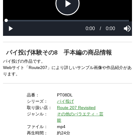
a
a
l
l
w
D
[6001] Please reload your browser and check it 
i
i
n
a
d
again. If you cannot resolve this problem again, 
l
o
o
w
g
please ask us.

.
T
h
-----

i
s
m
None of the requested key system configurations 
o
d
are available. This may happen under the 
a
パイ投げ体験その8 手本編の商品情報
l
c
following conditions:

a
パイ投げの作品です。
n
b
  The key system is not supported.

Webサイト「Route207」により詳しいサンプル画像や作品紹介があ
e
c
ります。
  The key system does not support the features 
l
o
s
requested (e.g. persistent state).

e
d
b
  A user prompt was shown and the user denied 
y
品番：
PT08DL
p
r
access.

シリーズ：
パイ投げ
e
s
  The key system is not available from unsecure 
取り扱い店：
Route 207 Revisited
s
i
ジャンル：
その他のバラエティ・芸
n
contexts. (ie. requires HTTPS) See 
g
能
t
h
https://goo.gl/EEhZqT.
e
ファイル：
mp4
E
s
再生時間：
約24分
c