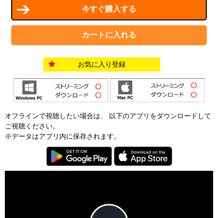
お気に入り登録
オフラインで視聴したい場合は、 以下のアプリをダウンロードして
ご視聴ください。
※データはアプリ内に保存されます。
T
h
i
C
s
l
i
o
s
s
a
e
An error occured.
m
M
o
o
d
d