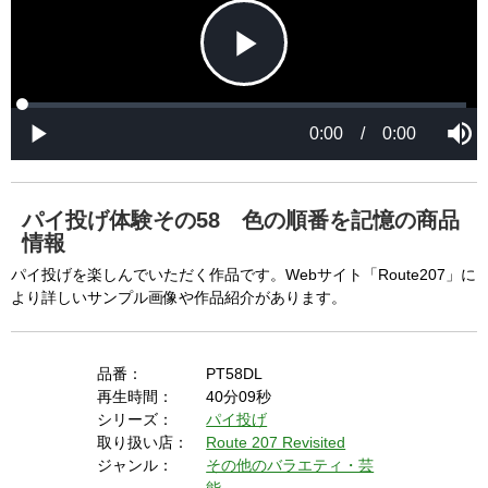
P
L
P
o
r
M
a
o
0:00
/
0:00
u
P
d
g
t
l
l
e
r
e
a
d
e
y
:
s
0
s
%
:
0
パイ投げ体験その58 色の順番を記憶の商品
%
a
情報
パイ投げを楽しんでいただく作品です。Webサイト「Route207」に
より詳しいサンプル画像や作品紹介があります。
y
品番：
PT58DL
再生時間：
40分09秒
V
シリーズ：
パイ投げ
取り扱い店：
Route 207 Revisited
ジャンル：
その他のバラエティ・芸