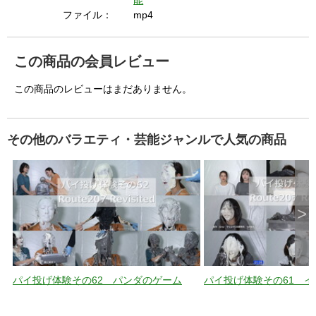
i
能
ファイル：
mp4
d
この商品の会員レビュー
この商品のレビューはまだありません。
e
その他のバラエティ・芸能ジャンルで人気の商品
o
>
パイ投げ体験その62 パンダのゲーム
パイ投げ体験その61 