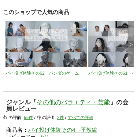
このショップで人気の商品
>
パイ投げ体験その62 パンダのゲーム
パイ投げ体験その61 
ジャンル「
その他のバラエティ・芸能
」の会
員レビュー
👍 の評価:
55件
/ 👎 の評価:
3件
/
すべての評価
商品名：
パイ投げ体験その4 平然編
レビューアー：
らy