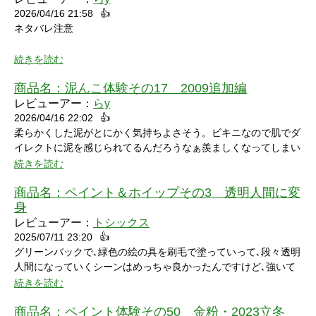
2026/04/16 21:58
👍
ネタバレ注意
続きを読む
商品名：
泥んこ体験その17 2009追加編
レビューアー：
らy
2026/04/16 22:02
👍
シャワーシーンで「お腹にぶつけられたら声出ちゃうだろうな」
柔らかくした泥がとにかく気持ちよさそう。ビキニなので肌でダ
と思っていたところにパイをちょうどぶつけられ「予想が当たっ
イレクトに泥を感じられてるんだろうなぁ羨ましくなってしまい
たw」と笑ってしまいました。リアクションもクールな見た目に
ました。
続きを読む
反して可愛いらしくグッときました。最後の最後でミスってしま
い悔しさを滲ませながら罰ゲームを受けている姿にドキドキして
商品名：
ペイント＆ホイップその3 透明人間に変
しまいました。
身
レビューアー：
トシックス
2025/07/11 23:20
👍
グリーンバックで､緑色の絵の具を刷毛で塗っていって､段々透明
人間になっていくシーンはめっちゃ良かったんですけど､強いて
言うなら､上半身だけで無くて､全身も透明になる所も見てみたい
続きを読む
なって思いました｡
商品名：
ペイント体験その50 金粉・2023立冬