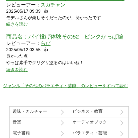
レビューアー：
スガチャン
2025/05/17 09:39
👍
モデルさんが楽しそうだったのが、良かったです
続きを読む
商品名：
パイ投げ体験その52 ピンクかっぱ編
レビューアー：
らび
2025/05/12 03:55
👍
良かった点
やっぱ素手でグリグリ塗るのはいいね！
特に21分の途中からとてもいい感じ！
続きを読む
序盤のカメラワークがアップでパイを食らう場面が見れるのも良
かった！
ジャンル「その他のバラエティ・芸能」のレビューをすべて読む
マイナスだった点
モデルさん2人の会話で「これ見てる人はどういう感覚なんだろ
う」という趣旨の発言と「パイを食らう事はなんとも無い」とい
趣味・カルチャー
ビジネス・教育
う趣旨の２つの部分ちょっと気分下がってしまったw
音楽
オーディオブック
Route207さんいつも良い作品をありがとうございます！
電子書籍
バラエティ・芸能
初レビューですが、よく購入させて貰ってます！