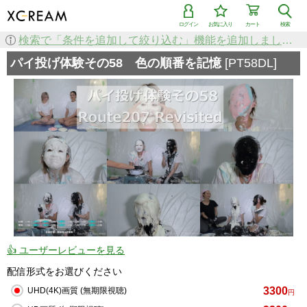
ログイン
お気に入り
カート
検索
検索で「条件を追加して絞り込む」機能を追加しました！
パイ投げ体験その58 色の順番を記憶
[PT58DL]
👍 ユーザーレビューを見る
配信形式をお選びください
3300
UHD(4K)画質 (無期限視聴)
円