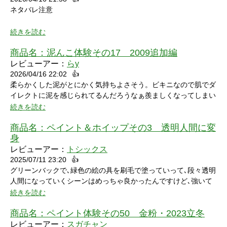
ネタバレ注意
続きを読む
商品名：
泥んこ体験その17 2009追加編
レビューアー：
らy
2026/04/16 22:02
👍
シャワーシーンで「お腹にぶつけられたら声出ちゃうだろうな」
柔らかくした泥がとにかく気持ちよさそう。ビキニなので肌でダ
と思っていたところにパイをちょうどぶつけられ「予想が当たっ
イレクトに泥を感じられてるんだろうなぁ羨ましくなってしまい
たw」と笑ってしまいました。リアクションもクールな見た目に
ました。
続きを読む
反して可愛いらしくグッときました。最後の最後でミスってしま
い悔しさを滲ませながら罰ゲームを受けている姿にドキドキして
商品名：
ペイント＆ホイップその3 透明人間に変
しまいました。
身
レビューアー：
トシックス
2025/07/11 23:20
👍
グリーンバックで､緑色の絵の具を刷毛で塗っていって､段々透明
人間になっていくシーンはめっちゃ良かったんですけど､強いて
言うなら､上半身だけで無くて､全身も透明になる所も見てみたい
続きを読む
なって思いました｡
商品名：
ペイント体験その50 金粉・2023立冬
レビューアー：
スガチャン