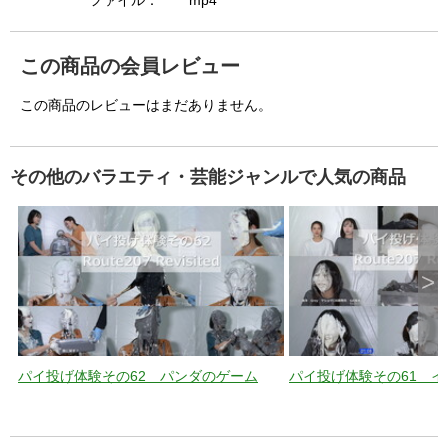
i
ファイル：
mp4
この商品の会員レビュー
d
この商品のレビューはまだありません。
e
その他のバラエティ・芸能ジャンルで人気の商品
o
>
パイ投げ体験その62 パンダのゲーム
パイ投げ体験その61 