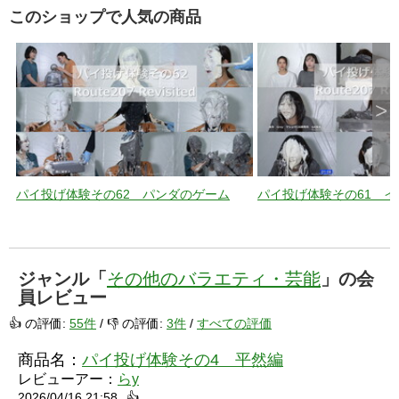
このショップで人気の商品
>
パイ投げ体験その62 パンダのゲーム
パイ投げ体験その61 
ジャンル「
その他のバラエティ・芸能
」の会
員レビュー
👍 の評価:
55件
/ 👎 の評価:
3件
/
すべての評価
商品名：
パイ投げ体験その4 平然編
レビューアー：
らy
2026/04/16 21:58
👍