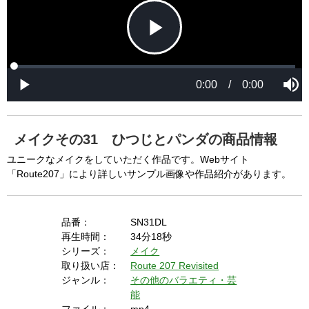
P
L
P
o
r
M
a
o
0:00
/
0:00
u
P
d
g
t
l
l
e
r
e
a
d
e
y
:
s
0
s
%
:
0
メイクその31 ひつじとパンダの商品情報
%
a
ユニークなメイクをしていただく作品です。Webサイト
「Route207」により詳しいサンプル画像や作品紹介があります。
y
品番：
SN31DL
再生時間：
34分18秒
シリーズ：
メイク
V
取り扱い店：
Route 207 Revisited
ジャンル：
その他のバラエティ・芸
能