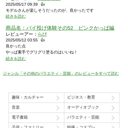
2025/05/17 09:39
👍
モデルさんが楽しそうだったのが、良かったです
続きを読む
商品名：
パイ投げ体験その52 ピンクかっぱ編
レビューアー：
らび
2025/05/12 03:55
👍
良かった点
やっぱ素手でグリグリ塗るのはいいね！
特に21分の途中からとてもいい感じ！
続きを読む
序盤のカメラワークがアップでパイを食らう場面が見れるのも良
かった！
ジャンル「その他のバラエティ・芸能」のレビューをすべて読む
マイナスだった点
モデルさん2人の会話で「これ見てる人はどういう感覚なんだろ
う」という趣旨の発言と「パイを食らう事はなんとも無い」とい
趣味・カルチャー
ビジネス・教育
う趣旨の２つの部分ちょっと気分下がってしまったw
音楽
オーディオブック
Route207さんいつも良い作品をありがとうございます！
電子書籍
バラエティ・芸能
初レビューですが、よく購入させて貰ってます！
子供・ファミリー
特撮・コスプレ