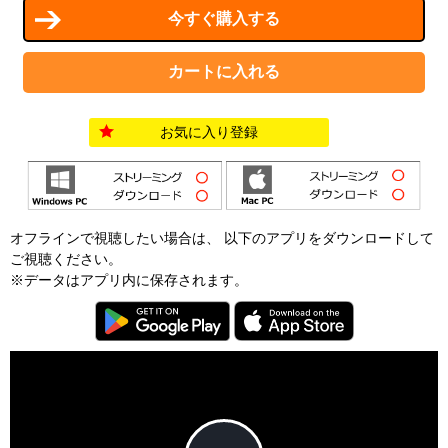
お気に入り登録
オフラインで視聴したい場合は、 以下のアプリをダウンロードして
ご視聴ください。
※データはアプリ内に保存されます。
T
h
i
C
s
l
i
o
s
s
a
e
An error occured.
m
M
o
o
d
d