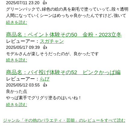
2025/07/11 23:20
👍
グリーンバックで､緑色の絵の具を刷毛で塗っていって､段々透明
人間になっていくシーンはめっちゃ良かったんですけど､強いて
言うなら､上半身だけで無くて､全身も透明になる所も見てみたい
続きを読む
なって思いました｡
商品名：
ペイント体験その50 金粉・2023立冬
レビューアー：
スガチャン
2025/05/17 09:39
👍
モデルさんが楽しそうだったのが、良かったです
続きを読む
商品名：
パイ投げ体験その52 ピンクかっぱ編
レビューアー：
らび
2025/05/12 03:55
👍
良かった点
やっぱ素手でグリグリ塗るのはいいね！
特に21分の途中からとてもいい感じ！
続きを読む
序盤のカメラワークがアップでパイを食らう場面が見れるのも良
かった！
ジャンル「その他のバラエティ・芸能」のレビューをすべて読む
マイナスだった点