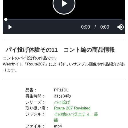
a
a
l
l
w
D
[6001] Please reload your browser and check it 
i
i
n
a
d
again. If you cannot resolve this problem again, 
l
o
o
w
g
please ask us.

.
T
h
-----

i
s
m
None of the requested key system configurations 
o
d
are available. This may happen under the 
a
パイ投げ体験その11 コント編の商品情報
l
c
following conditions:

a
コントのパイ投げの作品です。
n
b
  The key system is not supported.

Webサイト「Route207」により詳しいサンプル画像や作品紹介があ
e
c
ります。
  The key system does not support the features 
l
o
s
requested (e.g. persistent state).

e
d
b
  A user prompt was shown and the user denied 
y
品番：
PT11DL
p
r
access.

再生時間：
31分34秒
e
s
  The key system is not available from unsecure 
シリーズ：
パイ投げ
s
i
取り扱い店：
Route 207 Revisited
n
contexts. (ie. requires HTTPS) See 
g
ジャンル：
その他のバラエティ・芸
t
h
https://goo.gl/EEhZqT.
e
能
E
s
ファイル：
mp4
c