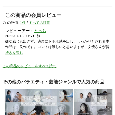
a
p
e
k
e
この商品の会員レビュー
y
o
r
👍 の評価:
1件
/
すべての評価
a
c
t
レビューアー：
とっち
i
v
2022/07/15 00:59
👍
a
t
嫌な感じも出さず、適度にトホホ感を出し、しっかりと汚れる本
i
n
g
作品は、良作です。コントは難しいと思いますが、女優さんが賢
t
h
く、面白いコントになっています。
続きを読む
e
c
全身汚れてみたい等の内容の発言もあり、今度は全身汚れながら
l
o
のコントをしてほしいです。
s
この商品のレビューをすべて読む
e
b
u
t
t
o
その他のバラエティ・芸能ジャンルで人気の商品
n
.
>