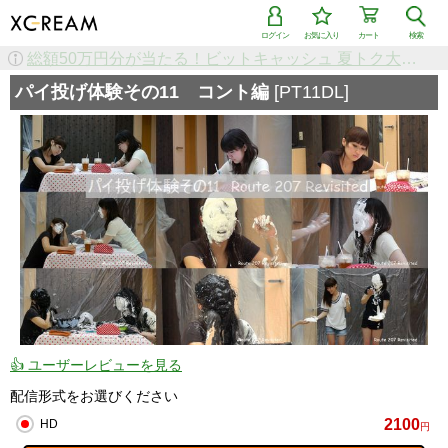
ログイン
お気に入り
カート
検索
検索で「条件を追加して絞り込む」機能を追加しました！
パイ投げ体験その11 コント編
[PT11DL]
👍 ユーザーレビューを見る
配信形式をお選びください
2100
HD
円