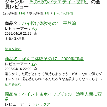
ジャンル「
その他のバラエティ・芸能
」の会
員レビュー
👍 の評価:
55件
/ 👎 の評価:
3件
/
すべての評価
商品名：
パイ投げ体験その4 平然編
レビューアー：
らy
2026/04/16 21:58
👍
ネタバレ注意
続きを読む
商品名：
泥んこ体験その17 2009追加編
レビューアー：
らy
2026/04/16 22:02
👍
シャワーシーンで「お腹にぶつけられたら声出ちゃうだろうな」
柔らかくした泥がとにかく気持ちよさそう。ビキニなので肌でダ
と思っていたところにパイをちょうどぶつけられ「予想が当たっ
イレクトに泥を感じられてるんだろうなぁ羨ましくなってしまい
たw」と笑ってしまいました。リアクションもクールな見た目に
ました。
続きを読む
反して可愛いらしくグッときました。最後の最後でミスってしま
い悔しさを滲ませながら罰ゲームを受けている姿にドキドキして
商品名：
ペイント＆ホイップその3 透明人間に変
しまいました。
身
レビューアー：
トシックス