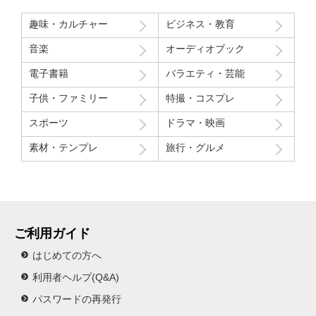
モデルさん2人の会話で「これ見てる人はどういう感覚なんだろ
う」という趣旨の発言と「パイを食らう事はなんとも無い」とい
趣味・カルチャー
ビジネス・教育
う趣旨の２つの部分ちょっと気分下がってしまったw
音楽
オーディオブック
Route207さんいつも良い作品をありがとうございます！
電子書籍
バラエティ・芸能
初レビューですが、よく購入させて貰ってます！
子供・ファミリー
特撮・コスプレ
スポーツ
ドラマ・映画
素材・テンプレ
旅行・グルメ
ご利用ガイド
はじめての方へ
利用者ヘルプ(Q&A)
パスワードの再発行