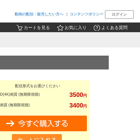
動画の配信・販売したい方へ
｜
コンテンツポリシー
ログイン
カートを見る
お気に入り
よくある質問
配信形式をお選びください
3500
D(4K)画質 (無期限視聴)
円
3400
画質 (無期限視聴)
円