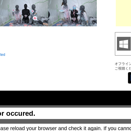
ited
オフライ
ご視聴く
or occured.
ase reload your browser and check it again. If you canno