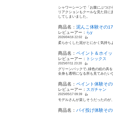
シャワーシーンで「お腹にぶつけ
リアクションもクールな見た目に
してしまいました。
商品名：
泥んこ体験その17
レビューアー：
らy
2026/04/16 22:02
👍
柔らかくした泥がとにかく気持ち
商品名：
ペイント＆ホイッ
レビューアー：
トシックス
2025/07/11 23:20
👍
グリーンバックで､緑色の絵の具を
全身も透明になる所も見てみたい
商品名：
ペイント体験その5
レビューアー：
スガチャン
2025/05/17 09:39
👍
モデルさんが楽しそうだったのが
商品名：
パイ投げ体験その