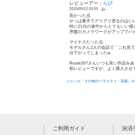
レビューアー：
らび
2025/05/12 03:55
👍
良かった点
やっぱ素手でグリグリ塗るのはい
特に21分の途中からとてもいい感
序盤のカメラワークがアップでパ
マイナスだった点
モデルさん2人の会話で「これ見
分下がってしまったw
Route207さんいつも良い作品
初レビューですが、よく購入させ
ジャンル「その他のバラエティ・芸能」の
ご利用ガイド
決済