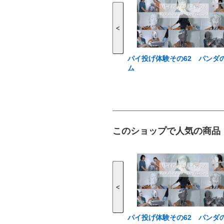
<
パイ投げ体験その62 パンダ
ム
このショップで人気の商品
<
パイ投げ体験その62 パンダ