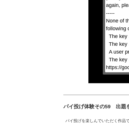
by
again, ple
pressing
the
-----

Escape
key
None of t
or
activating
following 
the
close
  The key system is not supported.

button.
  The key system does not support the features requested (e.g. persistent state).

  A user prompt was shown and the user denied access.

  The key system is not available from unsecure contexts. (ie. requires HTTPS) See 
https://g
パイ投げ体験その59 出題
パイ投げを楽しんでいただく作品です