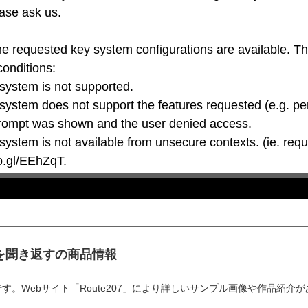
ase ask us.

he requested key system configurations are available. T
conditions:

oo.gl/EEhZqT.
を聞き返すの商品情報
。Webサイト「Route207」により詳しいサンプル画像や作品紹介