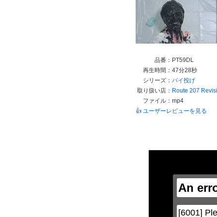
品番：
PT59DL
再生時間：
47分28秒
シリーズ：
パイ投げ
取り扱い店：
Route 207 Revis
ファイル：
mp4
👍 ユーザーレビューを見る
This
is
a
modal
window.
An err
This
modal
can
be
[6001] Ple
closed