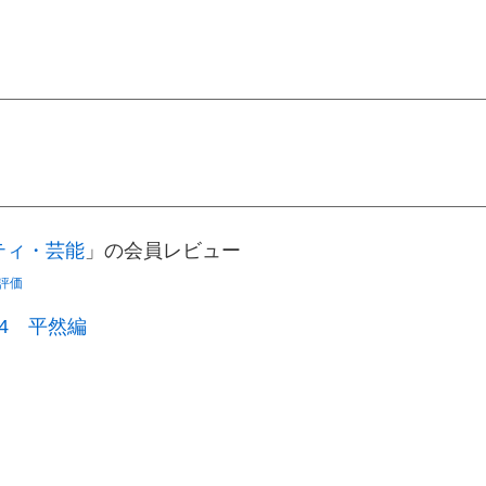
ティ・芸能
」の会員レビュー
評価
4 平然編