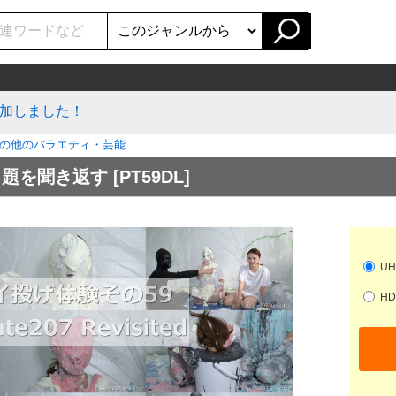
加しました！
の他のバラエティ・芸能
出題を聞き返す
[PT59DL]
UH
HD