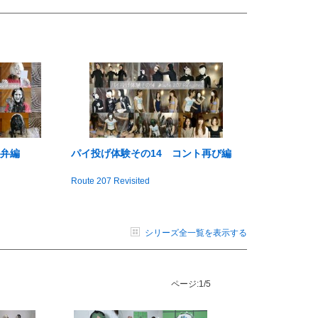
強弁編
パイ投げ体験その14 コント再び編
Route 207 Revisited
シリーズ全一覧を表示する
ページ:
1/5