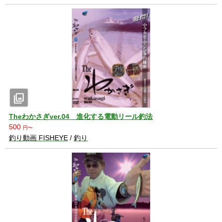
photo_library
Theわかさぎver.04 進化する電動リール釣法
500
円〜
釣り動画 FISHEYE
/
釣り