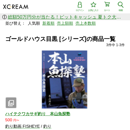
ログイン
お気に入り
カート
検索
総額50万円分が当たる！ビットキャッシュ 夏トク大感謝祭
並び替え：
人気順
新着順
売上額順
売上本数順
ゴールドハウス目黒 [シリーズ]の商品一覧
3件中 1-3件
photo_library
ハイテクワカサギ釣り 本山魚探塾
500
円〜
釣り動画 FISHEYE
/
釣り