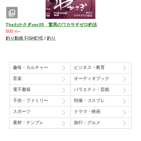
photo_library
Theわかさぎver.05 驚異のワカサギゼロ釣法
500
円〜
釣り動画 FISHEYE
/
釣り
趣味・カルチャー
ビジネス・教育
音楽
オーディオブック
電子書籍
バラエティ・芸能
子供・ファミリー
特撮・コスプレ
スポーツ
ドラマ・映画
素材・テンプレ
旅行・グルメ